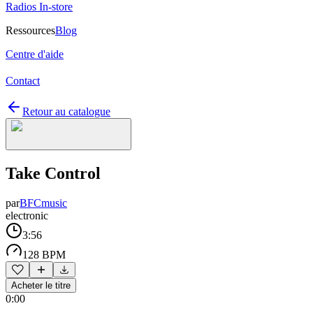
Radios In-store
Ressources
Blog
Centre d'aide
Contact
Retour au catalogue
Take Control
par
BFCmusic
electronic
3:56
128 BPM
Acheter le titre
0:00