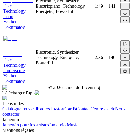
Electronic, Synthesizer,
Epic
Electricpiano, Technology,
1:49
141
Technology
Energetic, Powerful
Loop
Yevhen
Lokhmatov
Electronic, Synthesizer,
Technology, Energetic,
2:36
140
Epic
Powerful
Technology
Underscore
Yevhen
Lokhmatov
©
2026
Jamendo Licensing
Télécharger l'app
Liens utiles
Catalogue musical
Radios In-store
Tarifs
Contact
Centre d'aide
Nous
contacter
Jamendo
Jamendo pour les artistes
Jamendo Music
Mentions légales