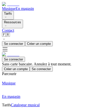
Musique
En magasin
Tarifs
Ressources
Contact
🇫🇷
Se connecter
Créer un compte
Se connecter
Sans carte bancaire. Annulez à tout moment.
Créer un compte
Se connecter
Parcourir
Musique
En magasin
Tarifs
Catalogue musical