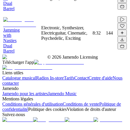
Dual
Barrel
Electronic, Synthesizer,
Jamming
Electricguitar, Cinematic,
8:32
144
with
Psychedelic, Exciting
Nasties
Dual
Barrel
©
2026
Jamendo Licensing
Télécharger l'app
Liens utiles
Catalogue musical
Radios In-store
Tarifs
Contact
Centre d'aide
Nous
contacter
Jamendo
Jamendo pour les artistes
Jamendo Music
Mentions légales
Conditions générales d'utilisation
Conditions de vente
Politique de
confidentialité
Politique des cookies
Violation de droits d'auteur
Suivez-nous