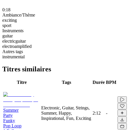
0:18
Ambiance/Thème
exciting
sport
Instruments
guitar
electricguitar
electroamplified
Autres tags
instrumental
Titres similaires
Titre
Tags
Durée
BPM
Electronic, Guitar, Strings,
Summer
Summer, Happy,
2:12
-
Party
Inspirational, Fun, Exciting
Funky
Pop Loop