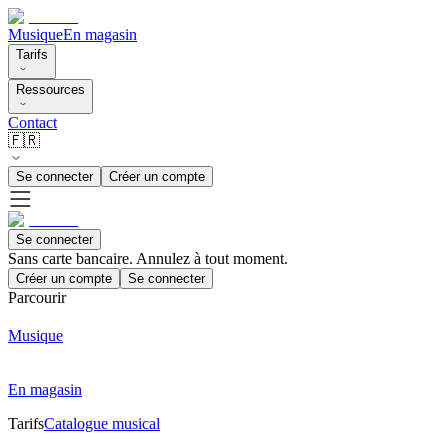
Musique
En magasin
Tarifs
Ressources
Contact
🇫🇷
Se connecter
Créer un compte
Se connecter
Sans carte bancaire. Annulez à tout moment.
Créer un compte
Se connecter
Parcourir
Musique
En magasin
Tarifs
Catalogue musical