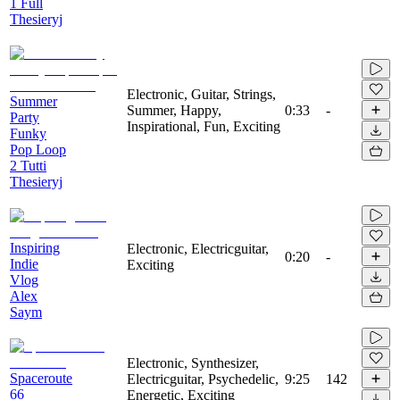
1 Full
Thesieryj
Electronic, Guitar, Strings,
Summer
Summer, Happy,
0:33
-
Party
Inspirational, Fun, Exciting
Funky
Pop Loop
2 Tutti
Thesieryj
Inspiring
Electronic, Electricguitar,
0:20
-
Indie
Exciting
Vlog
Alex
Saym
Electronic, Synthesizer,
Spaceroute
Electricguitar, Psychedelic,
9:25
142
66
Energetic, Exciting