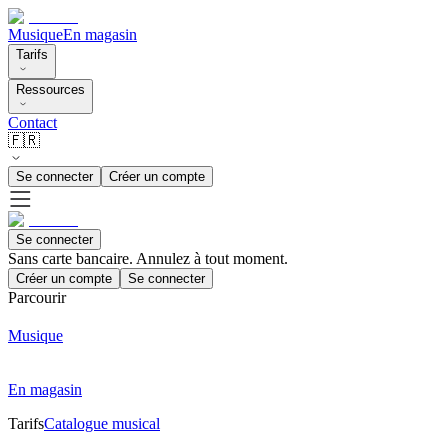
Musique
En magasin
Tarifs
Ressources
Contact
🇫🇷
Se connecter
Créer un compte
Se connecter
Sans carte bancaire. Annulez à tout moment.
Créer un compte
Se connecter
Parcourir
Musique
En magasin
Tarifs
Catalogue musical