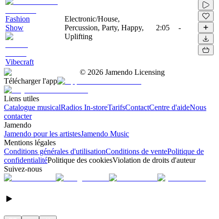
Fashion
Electronic/House,
Show
Percussion, Party, Happy,
2:05
-
Uplifting
Vibecraft
©
2026
Jamendo Licensing
Télécharger l'app
Liens utiles
Catalogue musical
Radios In-store
Tarifs
Contact
Centre d'aide
Nous
contacter
Jamendo
Jamendo pour les artistes
Jamendo Music
Mentions légales
Conditions générales d'utilisation
Conditions de vente
Politique de
confidentialité
Politique des cookies
Violation de droits d'auteur
Suivez-nous