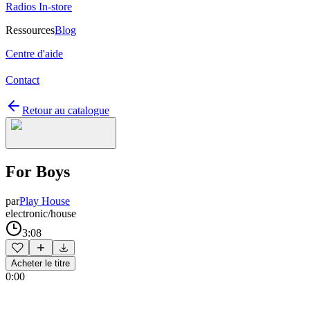
Radios In-store
Ressources
Blog
Centre d'aide
Contact
Retour au catalogue
For Boys
par
Play House
electronic/house
3:08
Acheter le titre
0:00