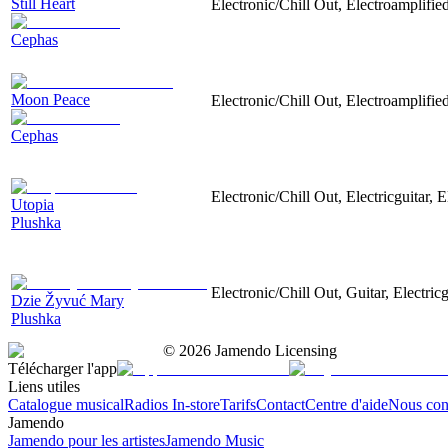
Still Heart
Electronic/Chill Out, Electroamplifi
Cephas
Moon Peace
Electronic/Chill Out, Electroamplifie
Cephas
Electronic/Chill Out, Electricguitar,
Utopia
Plushka
Electronic/Chill Out, Guitar, Electricg
Dzie Žyvuć Mary
Plushka
©
2026
Jamendo Licensing
Télécharger l'app
Liens utiles
Catalogue musical
Radios In-store
Tarifs
Contact
Centre d'aide
Nous con
Jamendo
Jamendo pour les artistes
Jamendo Music