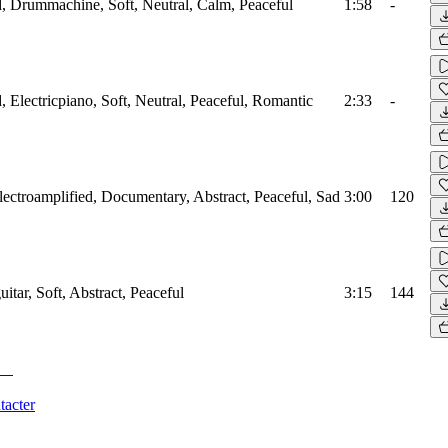
ed, Drummachine, Soft, Neutral, Calm, Peaceful
1:58
-
d, Electricpiano, Soft, Neutral, Peaceful, Romantic
2:33
-
 Electroamplified, Documentary, Abstract, Peaceful, Sad
3:00
120
uitar, Soft, Abstract, Peaceful
3:15
144
tacter