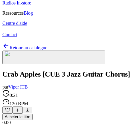
Radios In-store
Ressources
Blog
Centre d'aide
Contact
Retour au catalogue
Crab Apples [CUE 3 Jazz Guitar Chorus]
par
Viper ITB
0:21
120 BPM
Acheter le titre
0:00