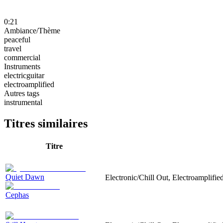
0:21
Ambiance/Thème
peaceful
travel
commercial
Instruments
electricguitar
electroamplified
Autres tags
instrumental
Titres similaires
Titre
Quiet Dawn
Electronic/Chill Out, Electroamplified
Cephas