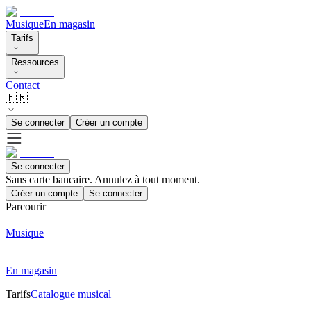
Musique
En magasin
Tarifs
Ressources
Contact
🇫🇷
Se connecter
Créer un compte
Se connecter
Sans carte bancaire. Annulez à tout moment.
Créer un compte
Se connecter
Parcourir
Musique
En magasin
Tarifs
Catalogue musical