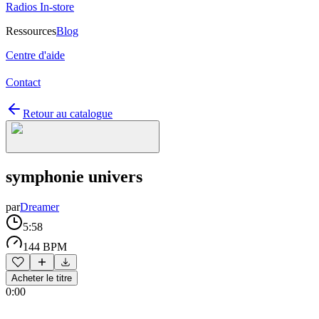
Radios In-store
Ressources
Blog
Centre d'aide
Contact
Retour au catalogue
symphonie univers
par
Dreamer
5:58
144 BPM
Acheter le titre
0:00