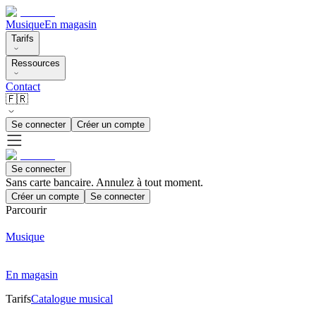
Musique
En magasin
Tarifs
Ressources
Contact
🇫🇷
Se connecter
Créer un compte
Se connecter
Sans carte bancaire. Annulez à tout moment.
Créer un compte
Se connecter
Parcourir
Musique
En magasin
Tarifs
Catalogue musical