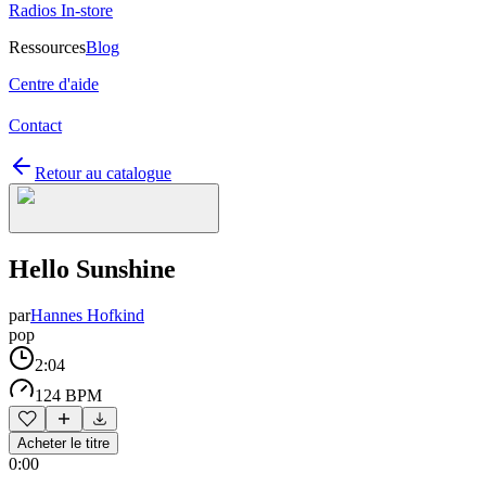
Radios In-store
Ressources
Blog
Centre d'aide
Contact
Retour au catalogue
Hello Sunshine
par
Hannes Hofkind
pop
2:04
124 BPM
Acheter le titre
0:00