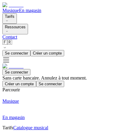
Musique
En magasin
Tarifs
Ressources
Contact
🇫🇷
Se connecter
Créer un compte
Se connecter
Sans carte bancaire. Annulez à tout moment.
Créer un compte
Se connecter
Parcourir
Musique
En magasin
Tarifs
Catalogue musical