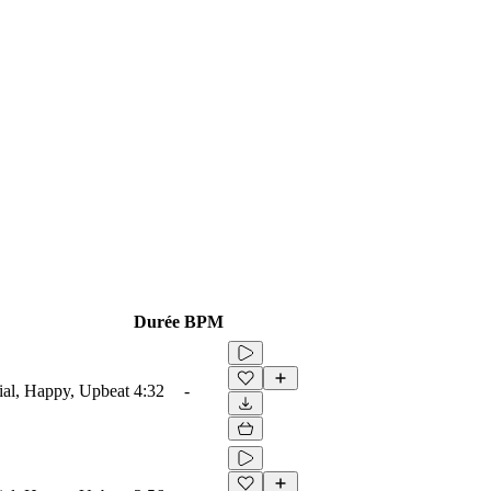
Durée
BPM
ial, Happy, Upbeat
4:32
-