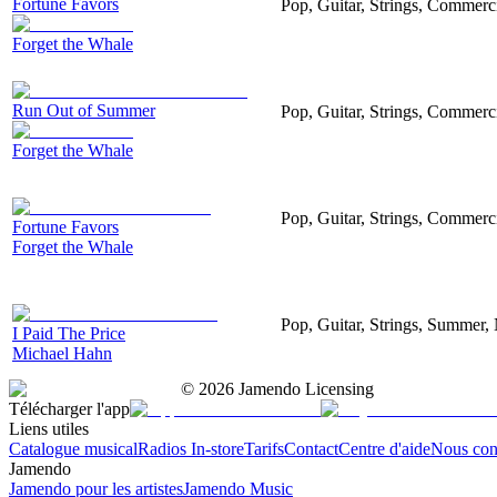
Fortune Favors
Pop, Guitar, Strings, Commerc
Forget the Whale
Run Out of Summer
Pop, Guitar, Strings, Commerc
Forget the Whale
Pop, Guitar, Strings, Commerc
Fortune Favors
Forget the Whale
Pop, Guitar, Strings, Summer,
I Paid The Price
Michael Hahn
©
2026
Jamendo Licensing
Télécharger l'app
Liens utiles
Catalogue musical
Radios In-store
Tarifs
Contact
Centre d'aide
Nous con
Jamendo
Jamendo pour les artistes
Jamendo Music