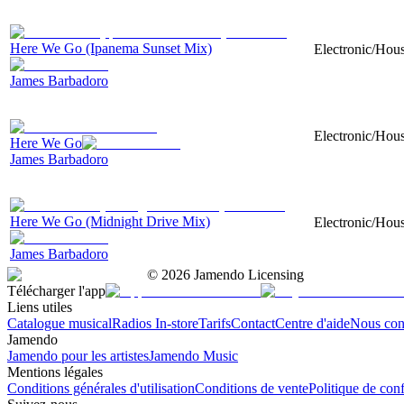
Here We Go (Ipanema Sunset Mix)
Electronic/Hous
James Barbadoro
Electronic/Hous
Here We Go
James Barbadoro
Here We Go (Midnight Drive Mix)
Electronic/Hous
James Barbadoro
©
2026
Jamendo Licensing
Télécharger l'app
Liens utiles
Catalogue musical
Radios In-store
Tarifs
Contact
Centre d'aide
Nous con
Jamendo
Jamendo pour les artistes
Jamendo Music
Mentions légales
Conditions générales d'utilisation
Conditions de vente
Politique de conf