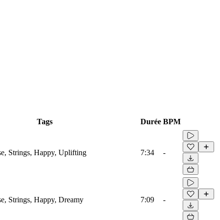
Tags
Durée
BPM
e, Strings, Happy, Uplifting
7:34
-
se, Strings, Happy, Dreamy
7:09
-