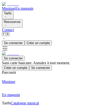
Musique
En magasin
Tarifs
Ressources
Contact
🇫🇷
Se connecter
Créer un compte
Se connecter
Sans carte bancaire. Annulez à tout moment.
Créer un compte
Se connecter
Parcourir
Musique
En magasin
Tarifs
Catalogue musical