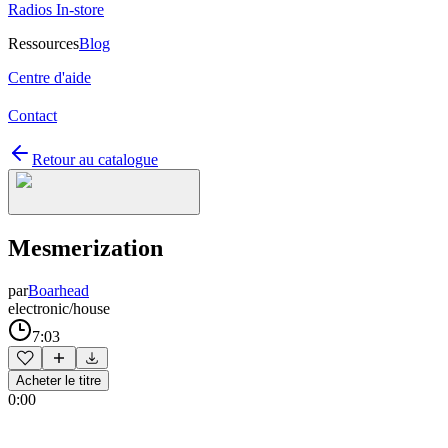
Radios In-store
Ressources
Blog
Centre d'aide
Contact
Retour au catalogue
Mesmerization
par
Boarhead
electronic/house
7:03
Acheter le titre
0:00