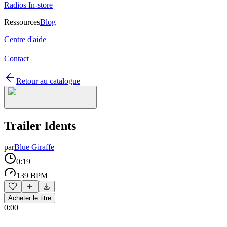
Radios In-store
Ressources
Blog
Centre d'aide
Contact
Retour au catalogue
Trailer Idents
par
Blue Giraffe
0:19
139 BPM
Acheter le titre
0:00