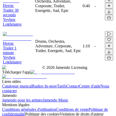
Orchestra, Adventure,
Heroic
Corporate, Trailer,
0:40
-
Trailer 30
Energetic, Sad, Epic
seconds
Yevhen
Lokhmatov
Drums, Orchestra,
Heroic
Adventure, Corporate,
1:10
-
Trailer 1
Trailer, Energetic, Sad, Epic
minute
Yevhen
Lokhmatov
©
2026
Jamendo Licensing
Télécharger l'app
Liens utiles
Catalogue musical
Radios In-store
Tarifs
Contact
Centre d'aide
Nous
contacter
Jamendo
Jamendo pour les artistes
Jamendo Music
Mentions légales
Conditions générales d'utilisation
Conditions de vente
Politique de
confidentialité
Politique des cookies
Violation de droits d'auteur