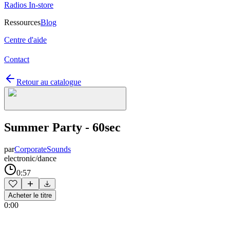
Radios In-store
Ressources
Blog
Centre d'aide
Contact
Retour au catalogue
Summer Party - 60sec
par
CorporateSounds
electronic/dance
0:57
Acheter le titre
0:00