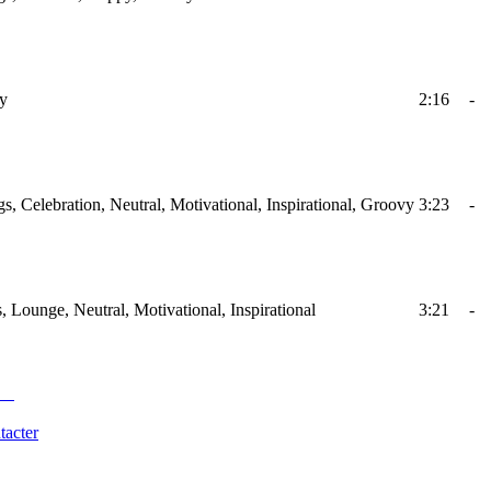
py
2:16
-
gs, Celebration, Neutral, Motivational, Inspirational, Groovy
3:23
-
, Lounge, Neutral, Motivational, Inspirational
3:21
-
tacter