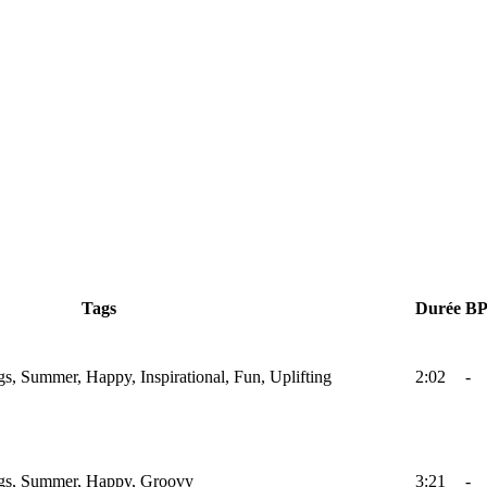
Tags
Durée
B
gs, Summer, Happy, Inspirational, Fun, Uplifting
2:02
-
ings, Summer, Happy, Groovy
3:21
-