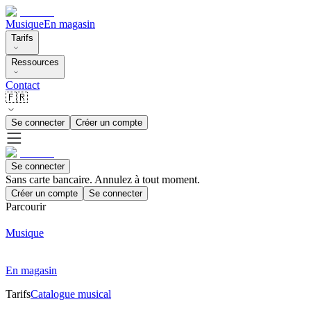
Musique
En magasin
Tarifs
Ressources
Contact
🇫🇷
Se connecter
Créer un compte
Se connecter
Sans carte bancaire. Annulez à tout moment.
Créer un compte
Se connecter
Parcourir
Musique
En magasin
Tarifs
Catalogue musical