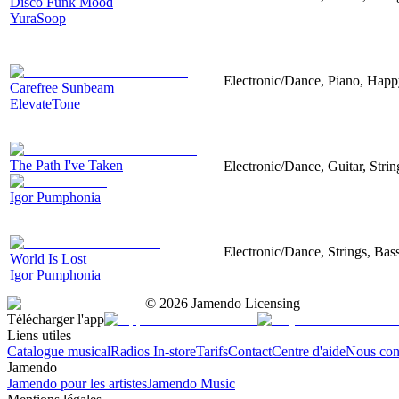
Disco Funk Mood
YuraSoop
Electronic/Dance, Piano, Hap
Carefree Sunbeam
ElevateTone
The Path I've Taken
Electronic/Dance, Guitar, Strin
Igor Pumphonia
Electronic/Dance, Strings, Bass
World Is Lost
Igor Pumphonia
©
2026
Jamendo Licensing
Télécharger l'app
Liens utiles
Catalogue musical
Radios In-store
Tarifs
Contact
Centre d'aide
Nous con
Jamendo
Jamendo pour les artistes
Jamendo Music