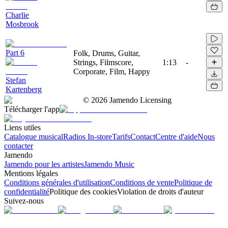
Charlie
Mosbrook
Part 6
Folk, Drums, Guitar,
Strings, Filmscore,
1:13
-
Corporate, Film, Happy
Stefan
Kartenberg
©
2026
Jamendo Licensing
Télécharger l'app
Liens utiles
Catalogue musical
Radios In-store
Tarifs
Contact
Centre d'aide
Nous
contacter
Jamendo
Jamendo pour les artistes
Jamendo Music
Mentions légales
Conditions générales d'utilisation
Conditions de vente
Politique de
confidentialité
Politique des cookies
Violation de droits d'auteur
Suivez-nous