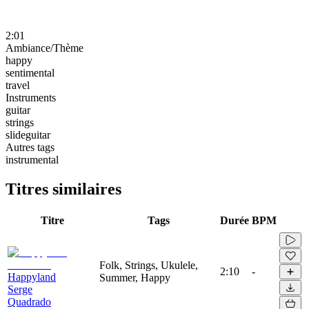
2:01
Ambiance/Thème
happy
sentimental
travel
Instruments
guitar
strings
slideguitar
Autres tags
instrumental
Titres similaires
Titre
Tags
Durée
BPM
Folk, Strings, Ukulele,
2:10
-
Happyland
Summer, Happy
Serge
Quadrado