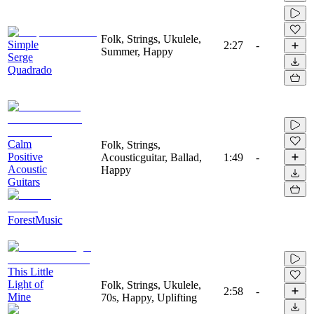
Folk, Strings, Ukulele,
Simple
2:27
-
Summer, Happy
Serge
Quadrado
Calm
Folk, Strings,
Positive
Acousticguitar, Ballad,
1:49
-
Acoustic
Happy
Guitars
ForestMusic
This Little
Light of
Folk, Strings, Ukulele,
2:58
-
Mine
70s, Happy, Uplifting