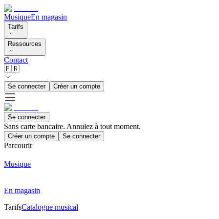
Musique
En magasin
Tarifs
Ressources
Contact
🇫🇷
Se connecter
Créer un compte
Se connecter
Sans carte bancaire. Annulez à tout moment.
Créer un compte
Se connecter
Parcourir
Musique
En magasin
Tarifs
Catalogue musical