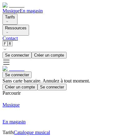
Musique
En magasin
Tarifs
Ressources
Contact
🇫🇷
Se connecter
Créer un compte
Se connecter
Sans carte bancaire. Annulez à tout moment.
Créer un compte
Se connecter
Parcourir
Musique
En magasin
Tarifs
Catalogue musical