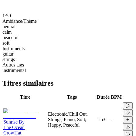
1:59
Ambiance/Thème
neutral
calm
peaceful
soft
Instruments
guitar
strings
Autres tags
instrumental
Titres similaires
Titre
Tags
Durée
BPM
Electronic/Chill Out,
Strings, Piano, Soft,
1:53
-
Sunrise By
Happy, Peaceful
The Ocean
CrowHat