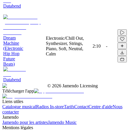
Databend
Dream
Electronic/Chill Out,
Machine
Synthesizer, Strings,
2:10
-
(Electronic
Piano, Soft, Neutral,
Hip Hop
Calm
Future
Beats)
Databend
©
2026
Jamendo Licensing
Télécharger l'app
Liens utiles
Catalogue musical
Radios In-store
Tarifs
Contact
Centre d'aide
Nous
contacter
Jamendo
Jamendo pour les artistes
Jamendo Music
Mentions légales