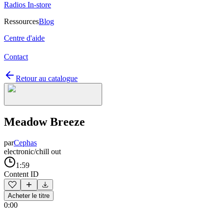
Radios In-store
Ressources
Blog
Centre d'aide
Contact
Retour au catalogue
Meadow Breeze
par
Cephas
electronic/chill out
1:59
Content ID
Acheter le titre
0:00