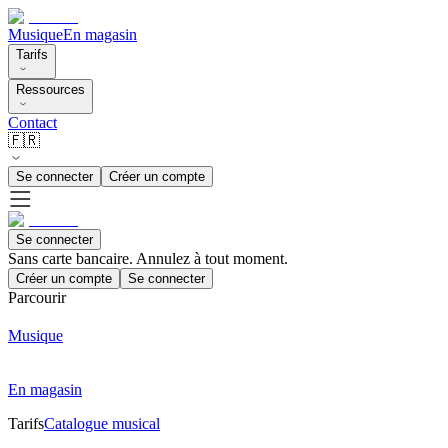
Musique
En magasin
Tarifs
Ressources
Contact
🇫🇷
Se connecter
Créer un compte
Se connecter
Sans carte bancaire. Annulez à tout moment.
Créer un compte
Se connecter
Parcourir
Musique
En magasin
Tarifs
Catalogue musical