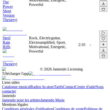
Motivational, Energetic,
The
Powerful
Power
Short
Version
Thesieryj
Steel
Rock, Electricguitar,
Rain
Electroamplified, Sport,
2:10
-
Riffs
Motivational, Energetic,
Powerful
Thesieryj
©
2026
Jamendo Licensing
Télécharger l'app
Liens utiles
Catalogue musical
Radios In-store
Tarifs
Contact
Centre d'aide
Nous
contacter
Jamendo
Jamendo pour les artistes
Jamendo Music
Mentions légales
Conditions générales d'utilisation
Conditions de vente
Politique de