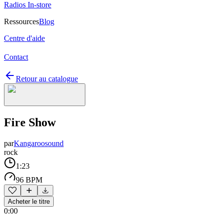
Radios In-store
Ressources
Blog
Centre d'aide
Contact
Retour au catalogue
Fire Show
par
Kangaroosound
rock
1:23
96 BPM
Acheter le titre
0:00