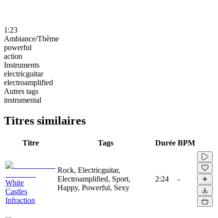
1:23
Ambiance/Thème
powerful
action
Instruments
electricguitar
electroamplified
Autres tags
instrumental
Titres similaires
Titre
Tags
Durée
BPM
Rock, Electricguitar,
Electroamplified, Sport,
2:24
-
White
Happy, Powerful, Sexy
Castles
Infraction