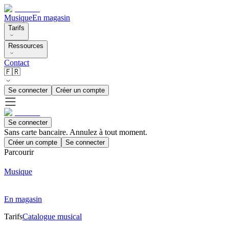
Musique
En magasin
Tarifs
Ressources
Contact
🇫🇷
Se connecter
Créer un compte
Se connecter
Sans carte bancaire. Annulez à tout moment.
Créer un compte
Se connecter
Parcourir
Musique
En magasin
Tarifs
Catalogue musical