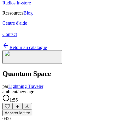
Radios In-store
Ressources
Blog
Centre d'aide
Contact
Retour au catalogue
Quantum Space
par
Lightning Traveler
ambient/new age
1:55
Acheter le titre
0:00