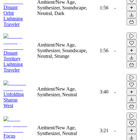
Ambient/New Age,
Distant
Synthesizer, Soundscape,
1:56
-
Orbit
Neutral, Dark
Lightning
Traveler
Ambient/New Age,
Synthesizer, Soundscape,
1:56
-
Distant
Neutral, Strange
Territory
Lightning
Traveler
Ambient/New Age,
3:40
-
Unfolding
Synthesizer, Neutral
Sharon
West
Ambient/New Age,
3:21
-
Synthesizer, Neutral
Focus