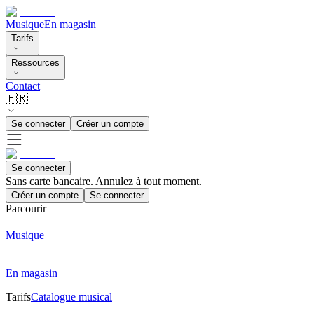
Musique
En magasin
Tarifs
Ressources
Contact
🇫🇷
Se connecter
Créer un compte
Se connecter
Sans carte bancaire. Annulez à tout moment.
Créer un compte
Se connecter
Parcourir
Musique
En magasin
Tarifs
Catalogue musical