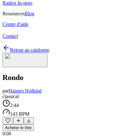
Radios In-store
Ressources
Blog
Centre d'aide
Contact
Retour au catalogue
Rondo
par
Hannes Hofkind
classical
2:44
143 BPM
Acheter le titre
0:00