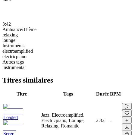
3:42
Ambiance/Thème
relaxing
lounge
Instruments
electroamplified
electricpiano
Autres tags
instrumental
Titres similaires
Titre
Tags
Durée
BPM
Jazz, Electroamplified,
Loaded
Electricpiano, Lounge,
2:32
-
Relaxing, Romantic
Serge