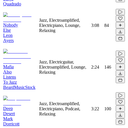
Quadrado
Jazz, Electroamplified,
Nobody
Electricpiano, Lounge,
3:08
84
Else
Relaxing
Leon
Ayers
Jazz, Electricguitar,
Mafia
Electroamplified, Lounge,
2:24
146
Also
Relaxing
Listens
To Jazz
BeardMusicStock
Jazz, Electroamplified,
Deep
Electricpiano, Podcast,
3:22
100
Desert
Relaxing
Mark
Dorricott