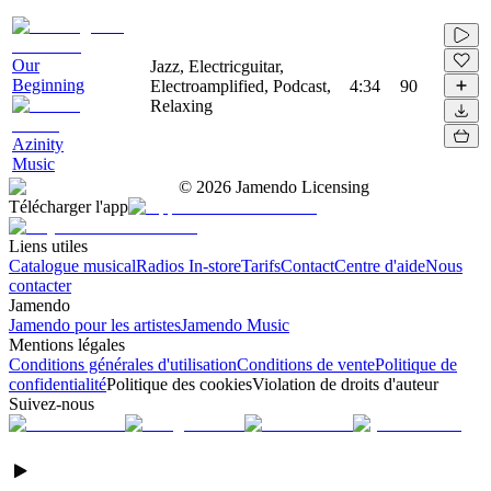
Our
Jazz, Electricguitar,
Beginning
Electroamplified, Podcast,
4:34
90
Relaxing
Azinity
Music
©
2026
Jamendo Licensing
Télécharger l'app
Liens utiles
Catalogue musical
Radios In-store
Tarifs
Contact
Centre d'aide
Nous
contacter
Jamendo
Jamendo pour les artistes
Jamendo Music
Mentions légales
Conditions générales d'utilisation
Conditions de vente
Politique de
confidentialité
Politique des cookies
Violation de droits d'auteur
Suivez-nous