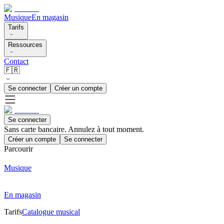
Musique
En magasin
Tarifs
Ressources
Contact
🇫🇷
Se connecter
Créer un compte
Se connecter
Sans carte bancaire. Annulez à tout moment.
Créer un compte
Se connecter
Parcourir
Musique
En magasin
Tarifs
Catalogue musical