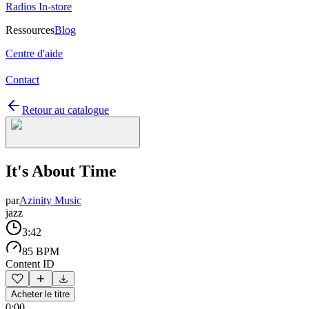
Radios In-store
Ressources
Blog
Centre d'aide
Contact
Retour au catalogue
It's About Time
par
Azinity Music
jazz
3:42
85 BPM
Content ID
Acheter le titre
0:00