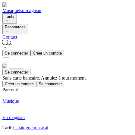
Musique
En magasin
Tarifs
Ressources
Contact
🇫🇷
Se connecter
Créer un compte
Se connecter
Sans carte bancaire. Annulez à tout moment.
Créer un compte
Se connecter
Parcourir
Musique
En magasin
Tarifs
Catalogue musical