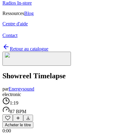
Radios In-store
Ressources
Blog
Centre d'aide
Contact
Retour au catalogue
Showreel Timelapse
par
Energysound
electronic
1:19
87 BPM
Acheter le titre
0:00