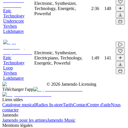
Electronic, Synthesizer,
Technology, Energetic,
2:36
140
Epic
Powerful
Technology
Underscore
Yevhen
Lokhmatov
Electronic, Synthesizer,
Epic
Electricpiano, Technology,
1:49
141
Technology
Energetic, Powerful
Loop
Yevhen
Lokhmatov
©
2026
Jamendo Licensing
Télécharger l'app
Liens utiles
Catalogue musical
Radios In-store
Tarifs
Contact
Centre d'aide
Nous
contacter
Jamendo
Jamendo pour les artistes
Jamendo Music
Mentions légales