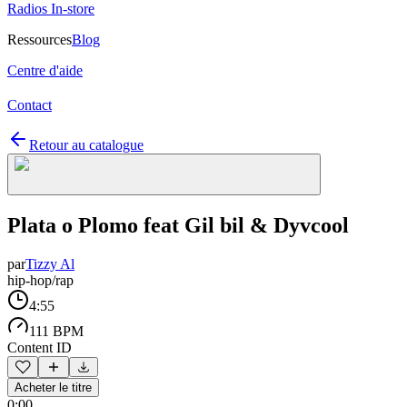
Radios In-store
Ressources
Blog
Centre d'aide
Contact
Retour au catalogue
Plata o Plomo feat Gil bil & Dyvcool
par
Tizzy Al
hip-hop/rap
4:55
111 BPM
Content ID
Acheter le titre
0:00