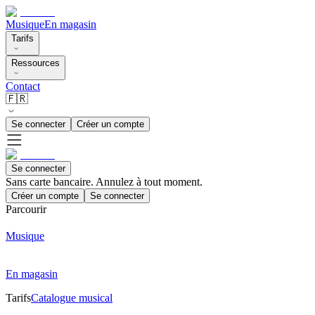
Musique
En magasin
Tarifs
Ressources
Contact
🇫🇷
Se connecter
Créer un compte
Se connecter
Sans carte bancaire. Annulez à tout moment.
Créer un compte
Se connecter
Parcourir
Musique
En magasin
Tarifs
Catalogue musical