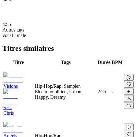
4:55
Autres tags
vocal - male
Titres similaires
Titre
Tags
Durée
BPM
Visions
Hip-Hop/Rap, Sampler,
Electroamplified, Urban,
2:55
-
Happy, Dreamy
S.C.
Chris
Angels
Hip-Hop/Rap,