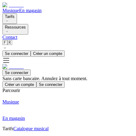
Musique
En magasin
Tarifs
Ressources
Contact
🇫🇷
Se connecter
Créer un compte
Se connecter
Sans carte bancaire. Annulez à tout moment.
Créer un compte
Se connecter
Parcourir
Musique
En magasin
Tarifs
Catalogue musical