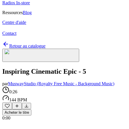
Radios In-store
Ressources
Blog
Centre d'aide
Contact
Retour au catalogue
Inspiring Cinematic Epic - 5
par
MuswayStudio (Royalty Free Music - Background Music)
0:26
144 BPM
Acheter le titre
0:00