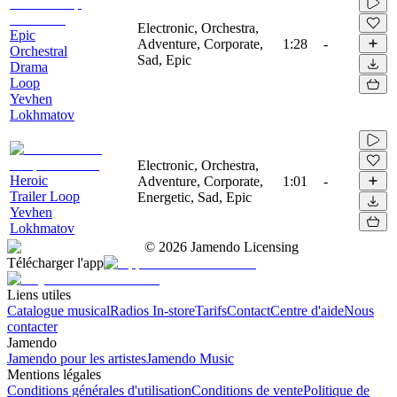
Electronic, Orchestra,
Epic
Adventure, Corporate,
1:28
-
Orchestral
Sad, Epic
Drama
Loop
Yevhen
Lokhmatov
Electronic, Orchestra,
Heroic
Adventure, Corporate,
1:01
-
Trailer Loop
Energetic, Sad, Epic
Yevhen
Lokhmatov
©
2026
Jamendo Licensing
Télécharger l'app
Liens utiles
Catalogue musical
Radios In-store
Tarifs
Contact
Centre d'aide
Nous
contacter
Jamendo
Jamendo pour les artistes
Jamendo Music
Mentions légales
Conditions générales d'utilisation
Conditions de vente
Politique de