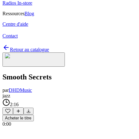
Radios In-store
Ressources
Blog
Centre d'aide
Contact
Retour au catalogue
Smooth Secrets
par
DHDMusic
jazz
2:16
Acheter le titre
0:00