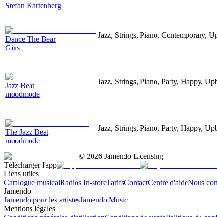
Stefan Kartenberg
Jazz, Strings, Piano, Contemporary, U
Dance The Bear
Gins
Jazz, Strings, Piano, Party, Happy, Up
Jazz Beat
moodmode
Jazz, Strings, Piano, Party, Happy, Up
The Jazz Beat
moodmode
©
2026
Jamendo Licensing
Télécharger l'app
Liens utiles
Catalogue musical
Radios In-store
Tarifs
Contact
Centre d'aide
Nous con
Jamendo
Jamendo pour les artistes
Jamendo Music
Mentions légales