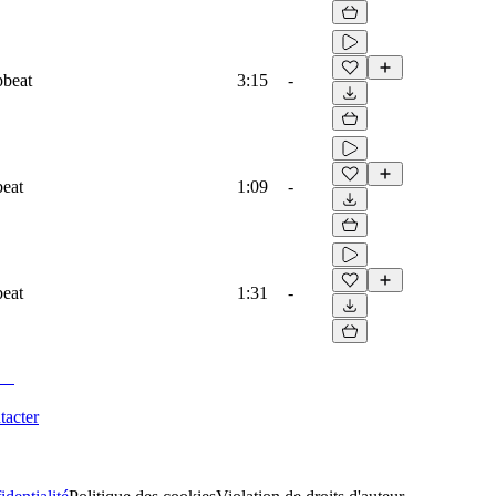
pbeat
3:15
-
beat
1:09
-
beat
1:31
-
tacter