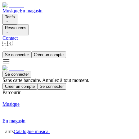
Musique
En magasin
Tarifs
Ressources
Contact
🇫🇷
Se connecter
Créer un compte
Se connecter
Sans carte bancaire. Annulez à tout moment.
Créer un compte
Se connecter
Parcourir
Musique
En magasin
Tarifs
Catalogue musical