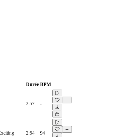
Durée
BPM
2:57
-
Exciting
2:54
94