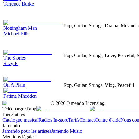
Terrence Burke
Pop, Guitar, Strings, Drama, Melancho
Nottingham Man
Michael Ellis
Pop, Guitar, Strings, Love, Peaceful, 
The Stories
Suzy E
On A Plain
Pop, Guitar, Strings, Vlog, Peaceful
Fatima Mhedden
©
2026
Jamendo Licensing
Télécharger l'app
Liens utiles
Catalogue musical
Radios In-store
Tarifs
Contact
Centre d'aide
Nous con
Jamendo
Jamendo pour les artistes
Jamendo Music
Mentions légales