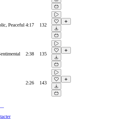
lic, Peaceful
4:17
132
Sentimental
2:38
135
2:26
143
tacter