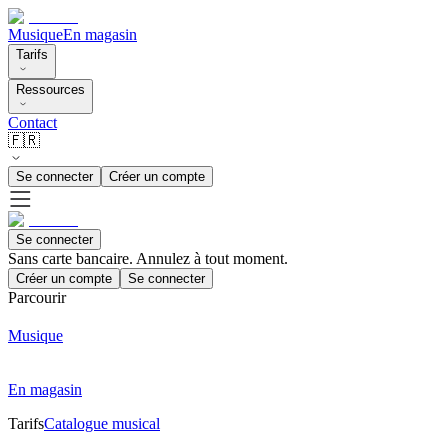
Musique
En magasin
Tarifs
Ressources
Contact
🇫🇷
Se connecter
Créer un compte
Se connecter
Sans carte bancaire. Annulez à tout moment.
Créer un compte
Se connecter
Parcourir
Musique
En magasin
Tarifs
Catalogue musical