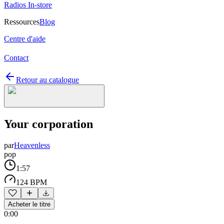
Radios In-store
Ressources
Blog
Centre d'aide
Contact
Retour au catalogue
Your corporation
par
Heavenless
pop
1:57
124 BPM
Acheter le titre
0:00