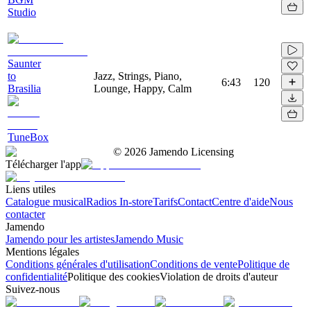
Studio
Saunter
to
Jazz, Strings, Piano,
6:43
120
Brasilia
Lounge, Happy, Calm
TuneBox
©
2026
Jamendo Licensing
Télécharger l'app
Liens utiles
Catalogue musical
Radios In-store
Tarifs
Contact
Centre d'aide
Nous
contacter
Jamendo
Jamendo pour les artistes
Jamendo Music
Mentions légales
Conditions générales d'utilisation
Conditions de vente
Politique de
confidentialité
Politique des cookies
Violation de droits d'auteur
Suivez-nous