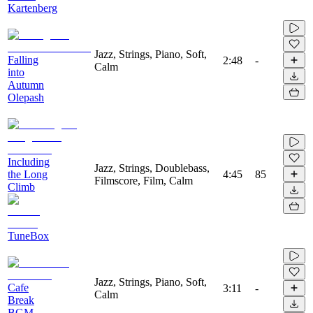
Kartenberg
Jazz, Strings, Piano, Soft,
Falling
2:48
-
Calm
into
Autumn
Olepash
Including
Jazz, Strings, Doublebass,
the Long
4:45
85
Filmscore, Film, Calm
Climb
TuneBox
Jazz, Strings, Piano, Soft,
Cafe
3:11
-
Calm
Break
BGM