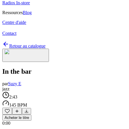
Radios In-store
Ressources
Blog
Centre d'aide
Contact
Retour au catalogue
In the bar
par
Suzy E
jazz
2:43
145 BPM
Acheter le titre
0:00