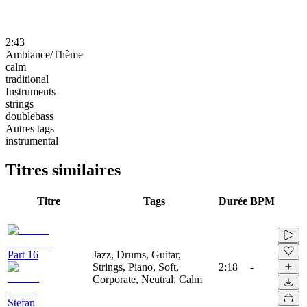
2:43
Ambiance/Thème
calm
traditional
Instruments
strings
doublebass
Autres tags
instrumental
Titres similaires
Titre
Tags
Durée
BPM
Part 16
Jazz, Drums, Guitar,
Strings, Piano, Soft,
2:18
-
Corporate, Neutral, Calm
Stefan