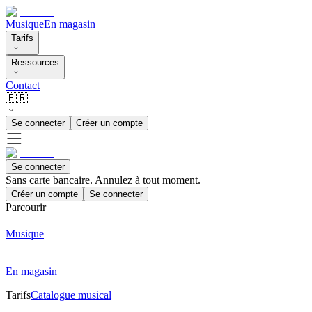
Musique
En magasin
Tarifs
Ressources
Contact
🇫🇷
Se connecter
Créer un compte
Se connecter
Sans carte bancaire. Annulez à tout moment.
Créer un compte
Se connecter
Parcourir
Musique
En magasin
Tarifs
Catalogue musical