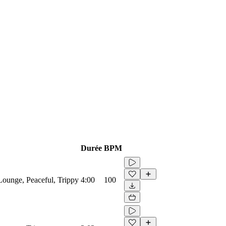
Durée
BPM
 Lounge, Peaceful, Trippy
4:00
100