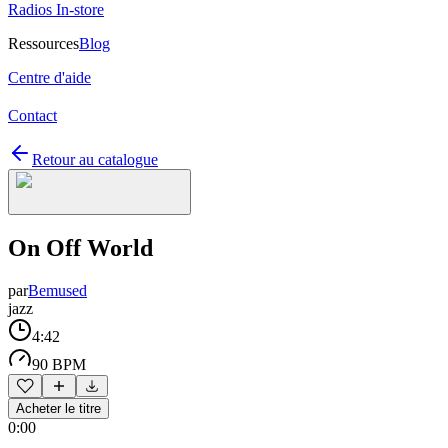
Radios In-store
Ressources
Blog
Centre d'aide
Contact
Retour au catalogue
On Off World
par
Bemused
jazz
4:42
90 BPM
Acheter le titre
0:00