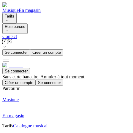
Musique
En magasin
Tarifs
Ressources
Contact
🇫🇷
Se connecter
Créer un compte
Se connecter
Sans carte bancaire. Annulez à tout moment.
Créer un compte
Se connecter
Parcourir
Musique
En magasin
Tarifs
Catalogue musical