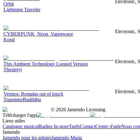
Electronic, S
Orbit
Lightning Traveler
Electronic, S
CYBERPUNK_Neon_Vaporwave
Koral
Electronic, 
This Ambient Technology Looped Version
Thesieryj
Electronic, 
Vermos: Remains out of touch
TransistorBudddha
©
2026
Jamendo Licensing
Télécharger l'app
Liens utiles
Catalogue musical
Radios In-store
Tarifs
Contact
Centre d'aide
Nous con
Jamendo
Jamendo pour les artistes
Jamendo Music