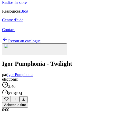
Radios In-store
Ressources
Blog
Centre d'aide
Contact
Retour au catalogue
Igor Pumphonia - Twilight
par
Igor Pumphonia
electronic
2:46
87 BPM
Acheter le titre
0:00