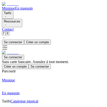
Musique
En magasin
Tarifs
Ressources
Contact
🇫🇷
Se connecter
Créer un compte
Se connecter
Sans carte bancaire. Annulez à tout moment.
Créer un compte
Se connecter
Parcourir
Musique
En magasin
Tarifs
Catalogue musical