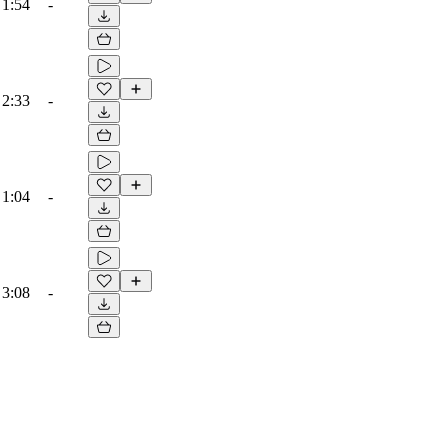
1:54
-
2:33
-
1:04
-
3:08
-