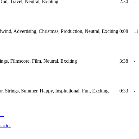
Oud, Travel, Neutral, Exciting
2:30
-
wind, Advertising, Christmas, Production, Neutral, Exciting
0:08
11
rings, Filmscore, Film, Neutral, Exciting
3:38
-
ar, Strings, Summer, Happy, Inspirational, Fun, Exciting
0:33
-
tacter