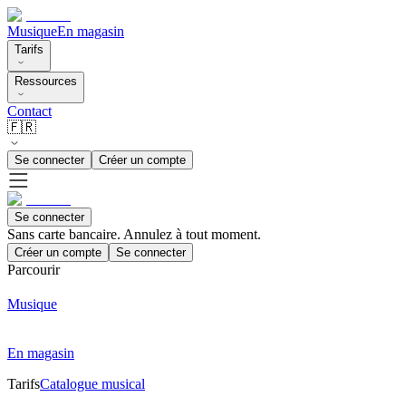
Musique
En magasin
Tarifs
Ressources
Contact
🇫🇷
Se connecter
Créer un compte
Se connecter
Sans carte bancaire. Annulez à tout moment.
Créer un compte
Se connecter
Parcourir
Musique
En magasin
Tarifs
Catalogue musical