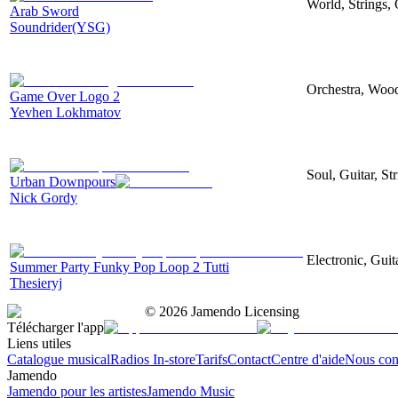
World, Strings, 
Arab Sword
Soundrider(YSG)
Orchestra, Wood
Game Over Logo 2
Yevhen Lokhmatov
Soul, Guitar, St
Urban Downpours
Nick Gordy
Electronic, Guit
Summer Party Funky Pop Loop 2 Tutti
Thesieryj
©
2026
Jamendo Licensing
Télécharger l'app
Liens utiles
Catalogue musical
Radios In-store
Tarifs
Contact
Centre d'aide
Nous con
Jamendo
Jamendo pour les artistes
Jamendo Music