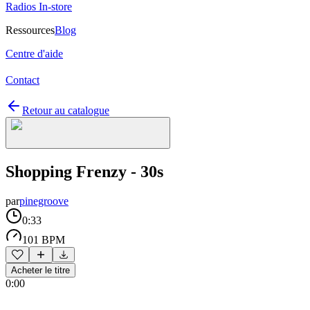
Radios In-store
Ressources
Blog
Centre d'aide
Contact
Retour au catalogue
Shopping Frenzy - 30s
par
pinegroove
0:33
101 BPM
Acheter le titre
0:00