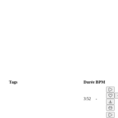
Tags
Durée
BPM
3:52
-