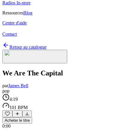
Radios In-store
Ressources
Blog
Centre d'aide
Contact
Retour au catalogue
We Are The Capital
par
James Bell
pop
4:19
101 BPM
Acheter le titre
0:00