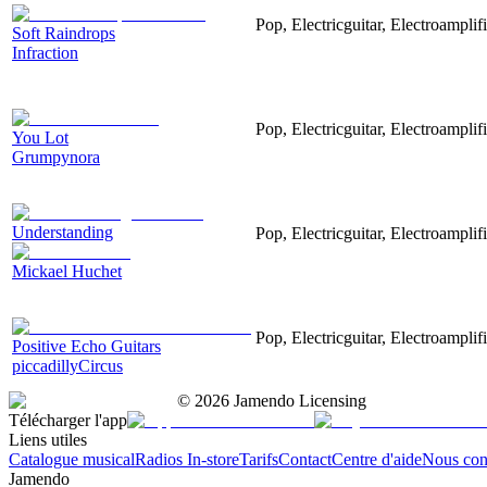
Pop, Electricguitar, Electroampli
Soft Raindrops
Infraction
Pop, Electricguitar, Electroamplif
You Lot
Grumpynora
Understanding
Pop, Electricguitar, Electroampli
Mickael Huchet
Pop, Electricguitar, Electroampl
Positive Echo Guitars
piccadillyCircus
©
2026
Jamendo Licensing
Télécharger l'app
Liens utiles
Catalogue musical
Radios In-store
Tarifs
Contact
Centre d'aide
Nous con
Jamendo