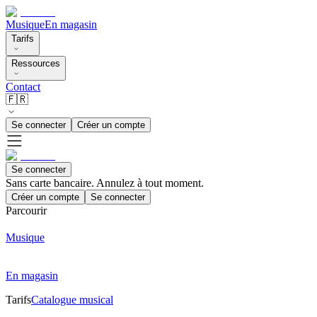
Musique
En magasin
Tarifs
Ressources
Contact
🇫🇷
Se connecter
Créer un compte
Se connecter
Sans carte bancaire. Annulez à tout moment.
Créer un compte
Se connecter
Parcourir
Musique
En magasin
Tarifs
Catalogue musical