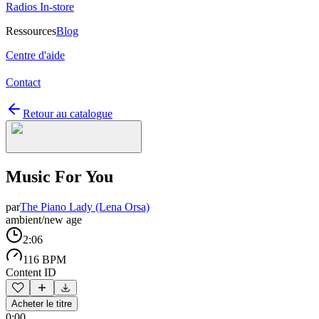
Radios In-store
Ressources
Blog
Centre d'aide
Contact
Retour au catalogue
Music For You
par
The Piano Lady (Lena Orsa)
ambient/new age
2:06
116 BPM
Content ID
Acheter le titre
0:00