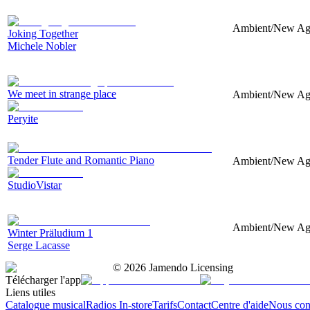
Ambient/New Age,
Joking Together
Michele Nobler
We meet in strange place
Ambient/New Age,
Peryite
Tender Flute and Romantic Piano
Ambient/New Age,
StudioVistar
Ambient/New Age,
Winter Präludium 1
Serge Lacasse
©
2026
Jamendo Licensing
Télécharger l'app
Liens utiles
Catalogue musical
Radios In-store
Tarifs
Contact
Centre d'aide
Nous con