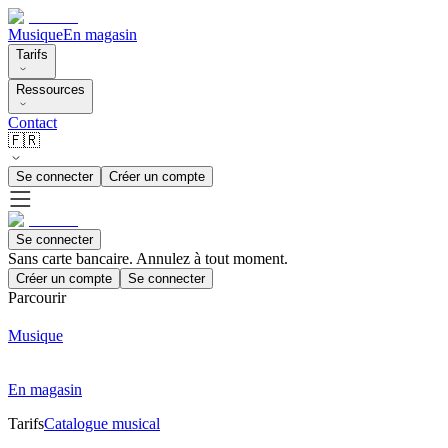
Musique
En magasin
Tarifs
Ressources
Contact
🇫🇷
Se connecter
Créer un compte
Se connecter
Sans carte bancaire. Annulez à tout moment.
Créer un compte
Se connecter
Parcourir
Musique
En magasin
Tarifs
Catalogue musical