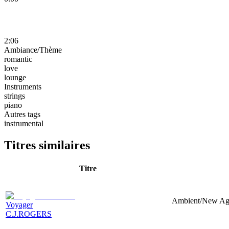
2:06
Ambiance/Thème
romantic
love
lounge
Instruments
strings
piano
Autres tags
instrumental
Titres similaires
Titre
Ambient/New Age
Voyager
C.J.ROGERS