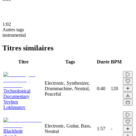
1:02
Autres tags
instrumental
Titres similaires
Titre
Tags
Durée
BPM
Electronic, Synthesizer,
Drummachine, Neutral,
0:40
120
Technological
Peaceful
Documentary
Yevhen
Lokhmatov
Electronic, Guitar, Bass,
1:57
-
Blackhole
Neutral