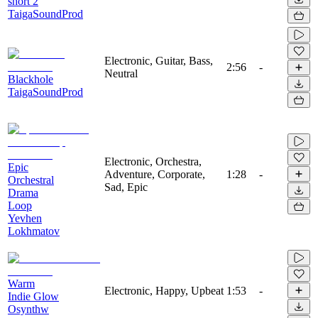
short 2
TaigaSoundProd
Electronic, Guitar, Bass,
2:56
-
Neutral
Blackhole
TaigaSoundProd
Electronic, Orchestra,
Epic
Adventure, Corporate,
1:28
-
Orchestral
Sad, Epic
Drama
Loop
Yevhen
Lokhmatov
Warm
Electronic, Happy, Upbeat
1:53
-
Indie Glow
Osynthw