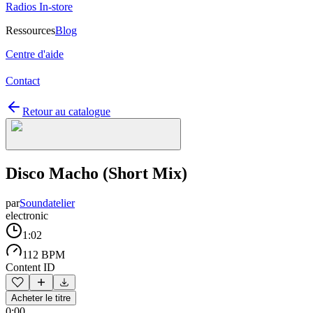
Radios In-store
Ressources
Blog
Centre d'aide
Contact
Retour au catalogue
Disco Macho (Short Mix)
par
Soundatelier
electronic
1:02
112 BPM
Content ID
Acheter le titre
0:00