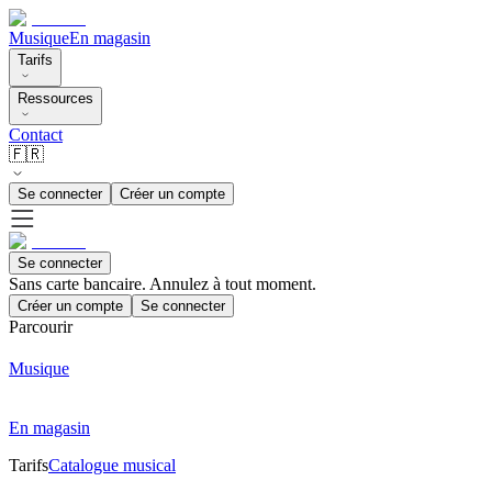
Musique
En magasin
Tarifs
Ressources
Contact
🇫🇷
Se connecter
Créer un compte
Se connecter
Sans carte bancaire. Annulez à tout moment.
Créer un compte
Se connecter
Parcourir
Musique
En magasin
Tarifs
Catalogue musical