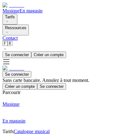
Musique
En magasin
Tarifs
Ressources
Contact
🇫🇷
Se connecter
Créer un compte
Se connecter
Sans carte bancaire. Annulez à tout moment.
Créer un compte
Se connecter
Parcourir
Musique
En magasin
Tarifs
Catalogue musical