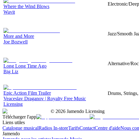
Electronic/Deep
Where the Wind Blows
Wavit
Jazz/Smooth Ja
More and More
Joe Bozwell
Alternative/Roc
Long Long Time Ago
Big Liz
Epic Action Film Trailer
Drums, Strings,
Veaceslav Draganov | Royalty Free Music
Licensing
©
2026
Jamendo Licensing
Télécharger l'app
Liens utiles
Catalogue musical
Radios In-store
Tarifs
Contact
Centre d'aide
Nous con
Jamendo