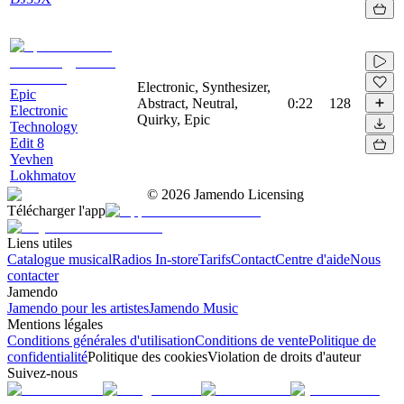
Electronic, Synthesizer,
Epic
Abstract, Neutral,
0:22
128
Electronic
Quirky, Epic
Technology
Edit 8
Yevhen
Lokhmatov
©
2026
Jamendo Licensing
Télécharger l'app
Liens utiles
Catalogue musical
Radios In-store
Tarifs
Contact
Centre d'aide
Nous
contacter
Jamendo
Jamendo pour les artistes
Jamendo Music
Mentions légales
Conditions générales d'utilisation
Conditions de vente
Politique de
confidentialité
Politique des cookies
Violation de droits d'auteur
Suivez-nous