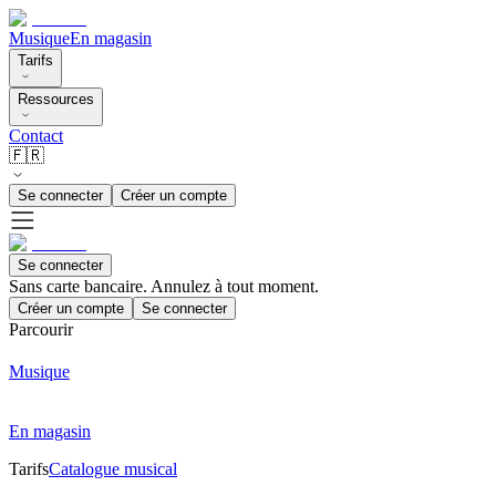
Musique
En magasin
Tarifs
Ressources
Contact
🇫🇷
Se connecter
Créer un compte
Se connecter
Sans carte bancaire. Annulez à tout moment.
Créer un compte
Se connecter
Parcourir
Musique
En magasin
Tarifs
Catalogue musical