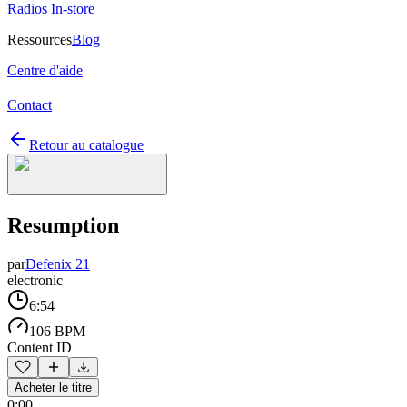
Radios In-store
Ressources
Blog
Centre d'aide
Contact
Retour au catalogue
Resumption
par
Defenix 21
electronic
6:54
106 BPM
Content ID
Acheter le titre
0:00