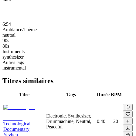
6:54
Ambiance/Thème
neutral
90s
80s
Instruments
synthesizer
Autres tags
instrumental
Titres similaires
Titre
Tags
Durée
BPM
Electronic, Synthesizer,
Drummachine, Neutral,
0:40
120
Technological
Peaceful
Documentary
Yevhen