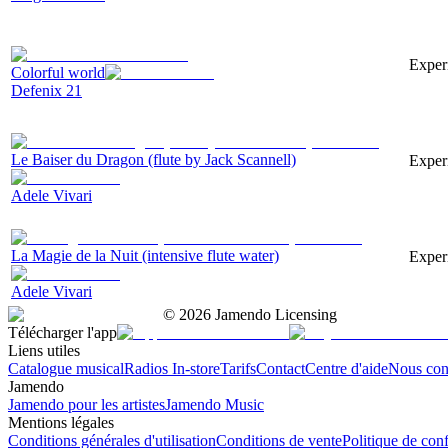
Experi
Colorful world
Defenix 21
Le Baiser du Dragon (flute by Jack Scannell)
Experi
Adele Vivari
La Magie de la Nuit (intensive flute water)
Experi
Adele Vivari
©
2026
Jamendo Licensing
Télécharger l'app
Liens utiles
Catalogue musical
Radios In-store
Tarifs
Contact
Centre d'aide
Nous con
Jamendo
Jamendo pour les artistes
Jamendo Music
Mentions légales
Conditions générales d'utilisation
Conditions de vente
Politique de conf