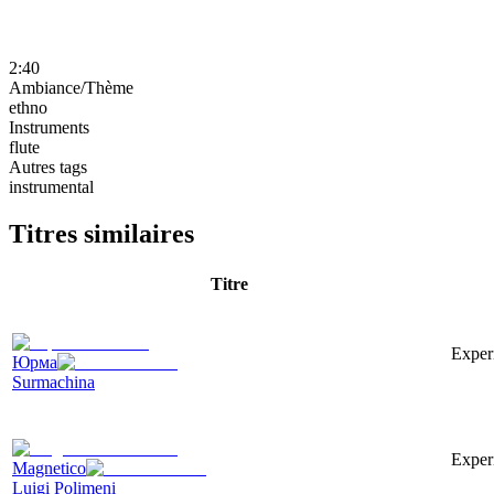
2:40
Ambiance/Thème
ethno
Instruments
flute
Autres tags
instrumental
Titres similaires
Titre
Exper
Юрма
Surmachina
Experi
Magnetico
Luigi Polimeni