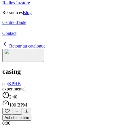
Radios In-store
Ressources
Blog
Centre d'aide
Contact
Retour au catalogue
casing
par
KPHB
experimental
2:40
100 BPM
Acheter le titre
0:00