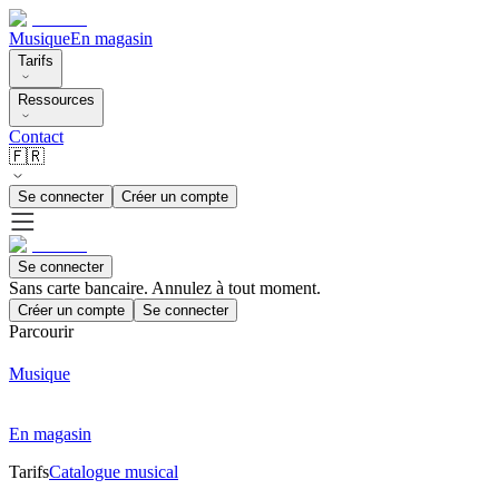
Musique
En magasin
Tarifs
Ressources
Contact
🇫🇷
Se connecter
Créer un compte
Se connecter
Sans carte bancaire. Annulez à tout moment.
Créer un compte
Se connecter
Parcourir
Musique
En magasin
Tarifs
Catalogue musical