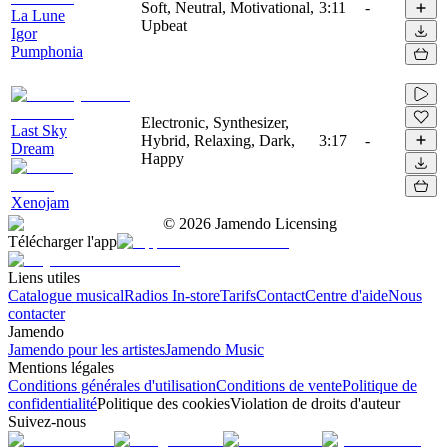
Soft, Neutral, Motivational,
3:11
-
La Lune
Upbeat
Igor
Pumphonia
Electronic, Synthesizer,
Last Sky
Hybrid, Relaxing, Dark,
3:17
-
Dream
Happy
Xenojam
©
2026
Jamendo Licensing
Télécharger l'app
Liens utiles
Catalogue musical
Radios In-store
Tarifs
Contact
Centre d'aide
Nous
contacter
Jamendo
Jamendo pour les artistes
Jamendo Music
Mentions légales
Conditions générales d'utilisation
Conditions de vente
Politique de
confidentialité
Politique des cookies
Violation de droits d'auteur
Suivez-nous