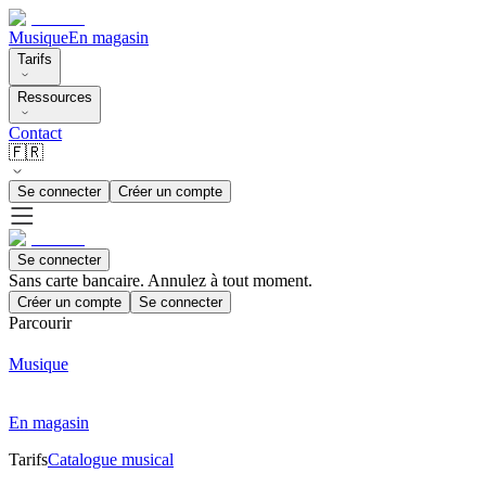
Musique
En magasin
Tarifs
Ressources
Contact
🇫🇷
Se connecter
Créer un compte
Se connecter
Sans carte bancaire. Annulez à tout moment.
Créer un compte
Se connecter
Parcourir
Musique
En magasin
Tarifs
Catalogue musical