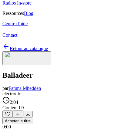
Radios In-store
Ressources
Blog
Centre d'aide
Contact
Retour au catalogue
Balladeer
par
Fatima Mhedden
electronic
2:04
Content ID
Acheter le titre
0:00