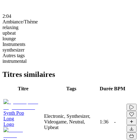
2:04
Ambiance/Thème
relaxing
upbeat
lounge
Instruments
synthesizer
Autres tags
instrumental
Titres similaires
Titre
Tags
Durée
BPM
Synth Pop
Electronic, Synthesizer,
Long
Videogame, Neutral,
1:36
-
Logo
Upbeat