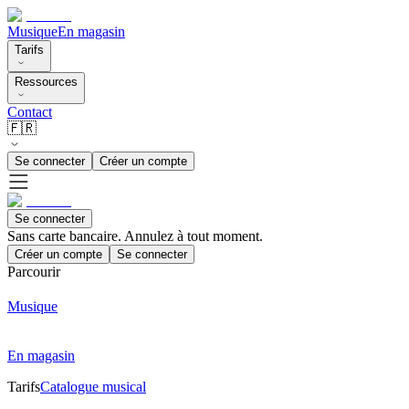
Musique
En magasin
Tarifs
Ressources
Contact
🇫🇷
Se connecter
Créer un compte
Se connecter
Sans carte bancaire. Annulez à tout moment.
Créer un compte
Se connecter
Parcourir
Musique
En magasin
Tarifs
Catalogue musical