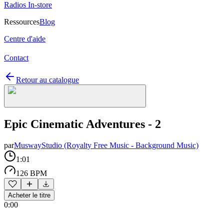
Radios In-store
Ressources
Blog
Centre d'aide
Contact
Retour au catalogue
Epic Cinematic Adventures - 2
par
MuswayStudio (Royalty Free Music - Background Music)
1:01
126 BPM
Acheter le titre
0:00