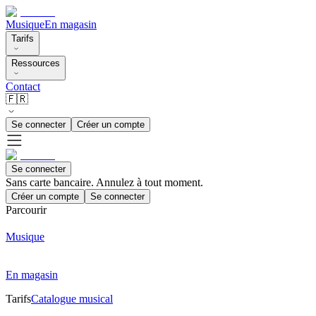
Musique
En magasin
Tarifs
Ressources
Contact
🇫🇷
Se connecter
Créer un compte
Se connecter
Sans carte bancaire. Annulez à tout moment.
Créer un compte
Se connecter
Parcourir
Musique
En magasin
Tarifs
Catalogue musical