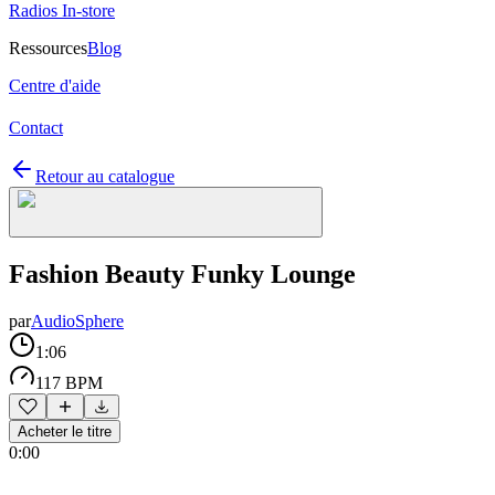
Radios In-store
Ressources
Blog
Centre d'aide
Contact
Retour au catalogue
Fashion Beauty Funky Lounge
par
AudioSphere
1:06
117 BPM
Acheter le titre
0:00