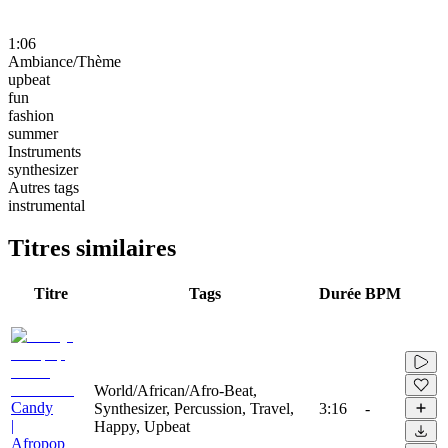
1:06
Ambiance/Thème
upbeat
fun
fashion
summer
Instruments
synthesizer
Autres tags
instrumental
Titres similaires
Titre
Tags
Durée
BPM
World/African/Afro-Beat,
Candy
Synthesizer, Percussion, Travel,
3:16
-
|
Happy, Upbeat
Afropop