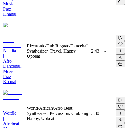
Music
Praz
Khanal
Electronic/Dub/Reggae/Dancehall,
Natalia
Synthesizer, Travel, Happy,
2:43
-
|
Upbeat
Afro
Dancehall
Music
Praz
Khanal
World/African/Afro-Beat,
Wordle
Synthesizer, Percussion, Clubbing,
3:30
-
|
Happy, Upbeat
Afrobeat