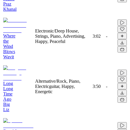
Praz
Khanal
Electronic/Deep House,
Where
Strings, Piano, Advertising,
3:02
-
the
Happy, Peaceful
Wind
Blows
Wavit
Alternative/Rock, Piano,
Long
Electricguitar, Happy,
3:50
-
Long
Energetic
Time
Ago
Big
Liz