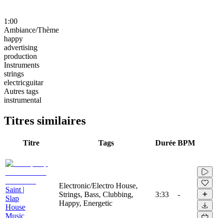
1:00
Ambiance/Thème
happy
advertising
production
Instruments
strings
electricguitar
Autres tags
instrumental
Titres similaires
Titre
Tags
Durée
BPM
Electronic/Electro House,
Saint |
Strings, Bass, Clubbing,
3:33
-
Slap
Happy, Energetic
House
Music