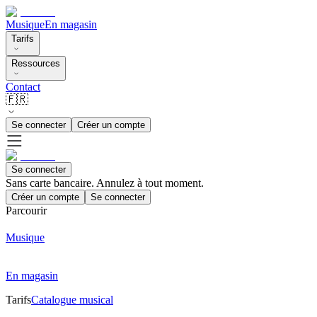
Musique
En magasin
Tarifs
Ressources
Contact
🇫🇷
Se connecter
Créer un compte
Se connecter
Sans carte bancaire. Annulez à tout moment.
Créer un compte
Se connecter
Parcourir
Musique
En magasin
Tarifs
Catalogue musical