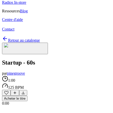
Radios In-store
Ressources
Blog
Centre d'aide
Contact
Retour au catalogue
Startup - 60s
par
pinegroove
1:00
125 BPM
Acheter le titre
0:00