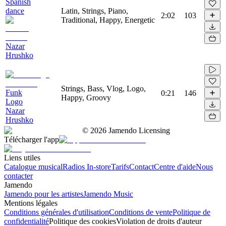
Spanish
dance
Latin, Strings, Piano,
2:02
103
Traditional, Happy, Energetic
Nazar
Hrushko
Strings, Bass, Vlog, Logo,
Funk
0:21
146
Happy, Groovy
Logo
Nazar
Hrushko
©
2026
Jamendo Licensing
Télécharger l'app
Liens utiles
Catalogue musical
Radios In-store
Tarifs
Contact
Centre d'aide
Nous
contacter
Jamendo
Jamendo pour les artistes
Jamendo Music
Mentions légales
Conditions générales d'utilisation
Conditions de vente
Politique de
confidentialité
Politique des cookies
Violation de droits d'auteur