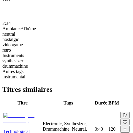
2:34
Ambiance/Thème
neutral
nostalgic
videogame
retro
Instruments
synthesizer
drummachine
Autres tags
instrumental
Titres similaires
Titre
Tags
Durée
BPM
Electronic, Synthesizer,
Drummachine, Neutral,
0:40
120
Technological