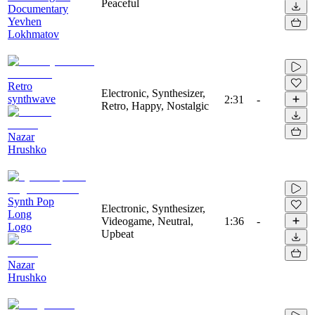
Peaceful
Documentary
Yevhen
Lokhmatov
Retro
Electronic, Synthesizer,
synthwave
2:31
-
Retro, Happy, Nostalgic
Nazar
Hrushko
Synth Pop
Electronic, Synthesizer,
Long
Videogame, Neutral,
1:36
-
Logo
Upbeat
Nazar
Hrushko