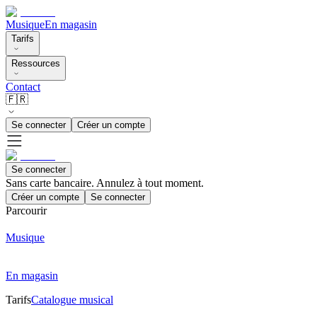
Musique
En magasin
Tarifs
Ressources
Contact
🇫🇷
Se connecter
Créer un compte
Se connecter
Sans carte bancaire. Annulez à tout moment.
Créer un compte
Se connecter
Parcourir
Musique
En magasin
Tarifs
Catalogue musical