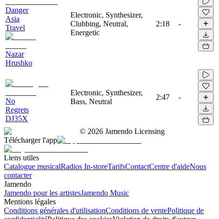
Danger
Electronic, Synthesizer,
Asia
Clubbing, Neutral,
2:18
-
Travel
Energetic
Nazar
Hrushko
Electronic, Synthesizer,
2:47
-
No
Bass, Neutral
Regrets
DJ35X
©
2026
Jamendo Licensing
Télécharger l'app
Liens utiles
Catalogue musical
Radios In-store
Tarifs
Contact
Centre d'aide
Nous
contacter
Jamendo
Jamendo pour les artistes
Jamendo Music
Mentions légales
Conditions générales d'utilisation
Conditions de vente
Politique de