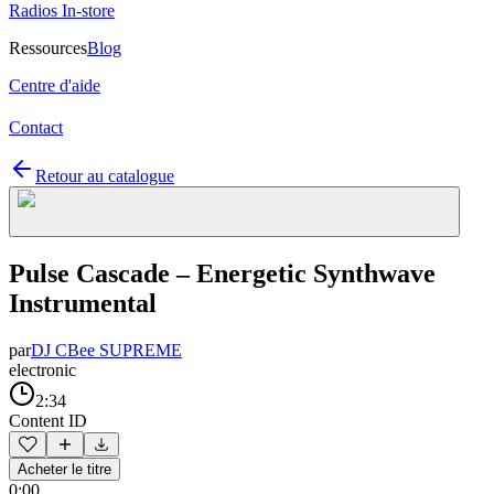
Radios In-store
Ressources
Blog
Centre d'aide
Contact
Retour au catalogue
Pulse Cascade – Energetic Synthwave
Instrumental
par
DJ CBee SUPREME
electronic
2:34
Content ID
Acheter le titre
0:00