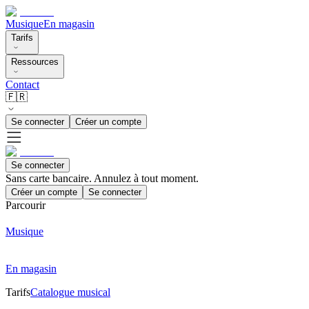
Musique
En magasin
Tarifs
Ressources
Contact
🇫🇷
Se connecter
Créer un compte
Se connecter
Sans carte bancaire. Annulez à tout moment.
Créer un compte
Se connecter
Parcourir
Musique
En magasin
Tarifs
Catalogue musical