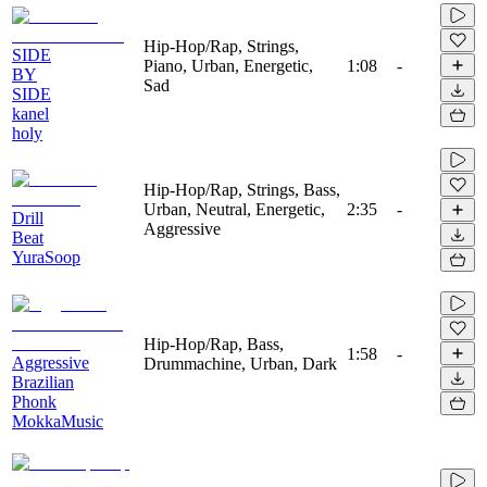
Hip-Hop/Rap, Strings,
SIDE
Piano, Urban, Energetic,
1:08
-
BY
Sad
SIDE
kanel
holy
Hip-Hop/Rap, Strings, Bass,
Urban, Neutral, Energetic,
2:35
-
Drill
Aggressive
Beat
YuraSoop
Hip-Hop/Rap, Bass,
1:58
-
Aggressive
Drummachine, Urban, Dark
Brazilian
Phonk
MokkaMusic