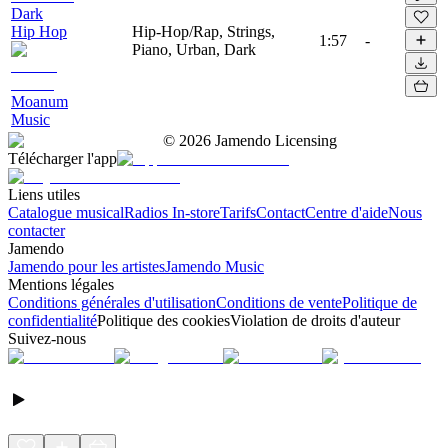
Dark
Hip Hop
Hip-Hop/Rap, Strings,
1:57
-
Piano, Urban, Dark
Moanum
Music
©
2026
Jamendo Licensing
Télécharger l'app
Liens utiles
Catalogue musical
Radios In-store
Tarifs
Contact
Centre d'aide
Nous
contacter
Jamendo
Jamendo pour les artistes
Jamendo Music
Mentions légales
Conditions générales d'utilisation
Conditions de vente
Politique de
confidentialité
Politique des cookies
Violation de droits d'auteur
Suivez-nous