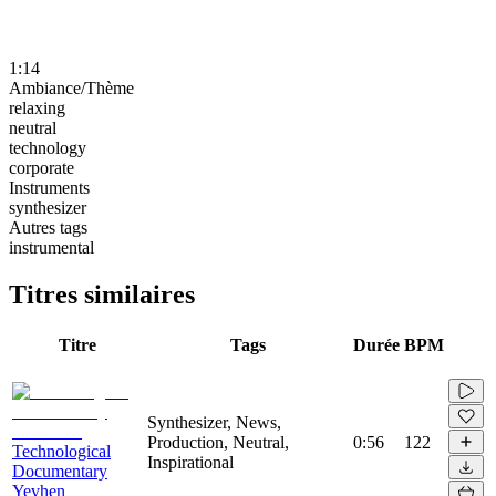
1:14
Ambiance/Thème
relaxing
neutral
technology
corporate
Instruments
synthesizer
Autres tags
instrumental
Titres similaires
Titre
Tags
Durée
BPM
Synthesizer, News,
Production, Neutral,
0:56
122
Technological
Inspirational
Documentary
Yevhen