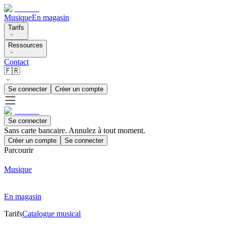
Musique
En magasin
Tarifs
Ressources
Contact
🇫🇷
Se connecter
Créer un compte
Se connecter
Sans carte bancaire. Annulez à tout moment.
Créer un compte
Se connecter
Parcourir
Musique
En magasin
Tarifs
Catalogue musical