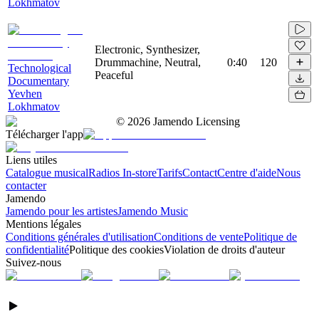
Lokhmatov
Electronic, Synthesizer,
Drummachine, Neutral,
0:40
120
Technological
Peaceful
Documentary
Yevhen
Lokhmatov
©
2026
Jamendo Licensing
Télécharger l'app
Liens utiles
Catalogue musical
Radios In-store
Tarifs
Contact
Centre d'aide
Nous
contacter
Jamendo
Jamendo pour les artistes
Jamendo Music
Mentions légales
Conditions générales d'utilisation
Conditions de vente
Politique de
confidentialité
Politique des cookies
Violation de droits d'auteur
Suivez-nous