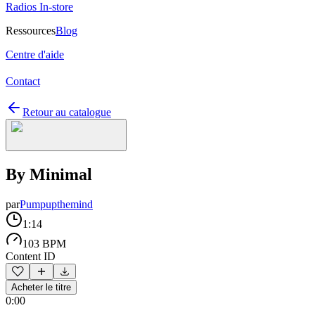
Radios In-store
Ressources
Blog
Centre d'aide
Contact
Retour au catalogue
By Minimal
par
Pumpupthemind
1:14
103 BPM
Content ID
Acheter le titre
0:00