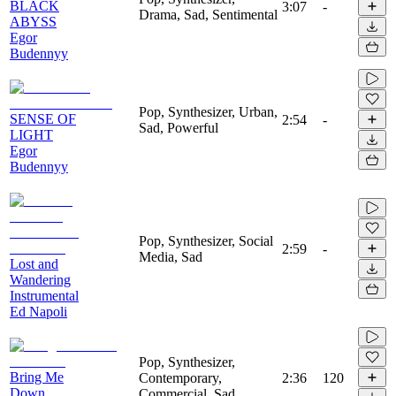
BLACK
3:07
-
Drama, Sad, Sentimental
ABYSS
Egor
Budennyy
Pop, Synthesizer, Urban,
SENSE OF
2:54
-
Sad, Powerful
LIGHT
Egor
Budennyy
Pop, Synthesizer, Social
2:59
-
Media, Sad
Lost and
Wandering
Instrumental
Ed Napoli
Pop, Synthesizer,
Bring Me
Contemporary,
2:36
120
Down
Commercial, Sad