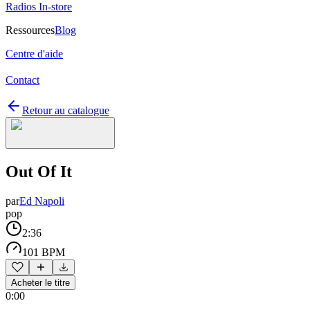
Radios In-store
Ressources
Blog
Centre d'aide
Contact
Retour au catalogue
Out Of It
par
Ed Napoli
pop
2:36
101 BPM
Acheter le titre
0:00