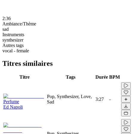
2:36
Ambiance/Thème
sad
Instruments
synthesizer
Autres tags
vocal - female
Titres similaires
Titre
Tags
Durée
BPM
Pop, Synthesizer, Love,
3:27
-
Perfume
Sad
Ed Napoli
Pop, Synthesizer,