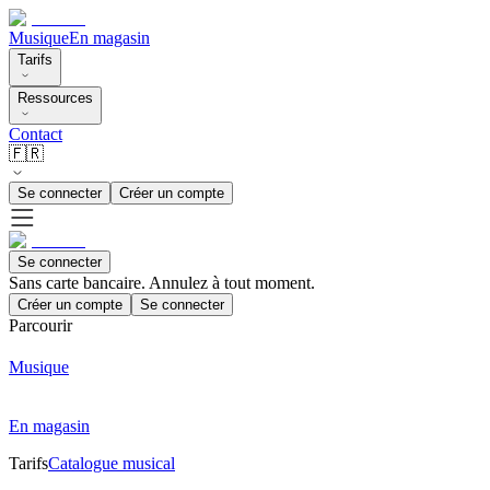
Musique
En magasin
Tarifs
Ressources
Contact
🇫🇷
Se connecter
Créer un compte
Se connecter
Sans carte bancaire. Annulez à tout moment.
Créer un compte
Se connecter
Parcourir
Musique
En magasin
Tarifs
Catalogue musical