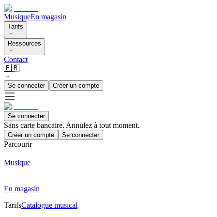
Musique
En magasin
Tarifs
Ressources
Contact
🇫🇷
Se connecter
Créer un compte
Se connecter
Sans carte bancaire. Annulez à tout moment.
Créer un compte
Se connecter
Parcourir
Musique
En magasin
Tarifs
Catalogue musical