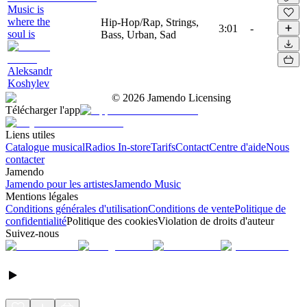
Music is
where the
Hip-Hop/Rap, Strings,
3:01
-
soul is
Bass, Urban, Sad
Aleksandr
Koshylev
©
2026
Jamendo Licensing
Télécharger l'app
Liens utiles
Catalogue musical
Radios In-store
Tarifs
Contact
Centre d'aide
Nous
contacter
Jamendo
Jamendo pour les artistes
Jamendo Music
Mentions légales
Conditions générales d'utilisation
Conditions de vente
Politique de
confidentialité
Politique des cookies
Violation de droits d'auteur
Suivez-nous