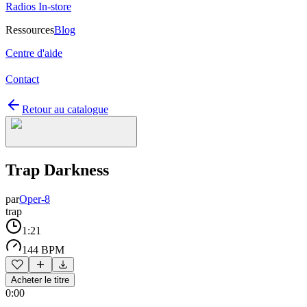
Radios In-store
Ressources
Blog
Centre d'aide
Contact
Retour au catalogue
Trap Darkness
par
Oper-8
trap
1:21
144 BPM
Acheter le titre
0:00