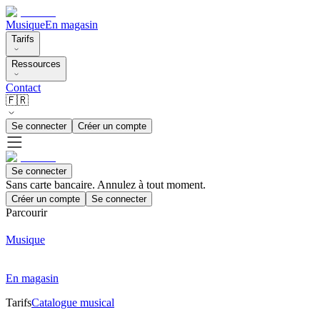
Musique
En magasin
Tarifs
Ressources
Contact
🇫🇷
Se connecter
Créer un compte
Se connecter
Sans carte bancaire. Annulez à tout moment.
Créer un compte
Se connecter
Parcourir
Musique
En magasin
Tarifs
Catalogue musical