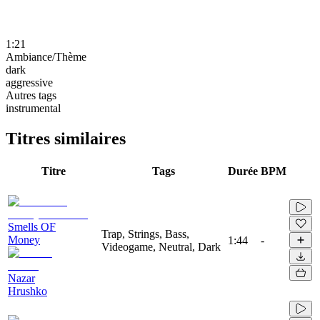
1:21
Ambiance/Thème
dark
aggressive
Autres tags
instrumental
Titres similaires
Titre
Tags
Durée
BPM
Smells OF
Trap, Strings, Bass,
Money
1:44
-
Videogame, Neutral, Dark
Nazar
Hrushko