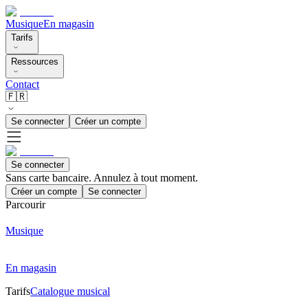
Musique
En magasin
Tarifs
Ressources
Contact
🇫🇷
Se connecter
Créer un compte
Se connecter
Sans carte bancaire. Annulez à tout moment.
Créer un compte
Se connecter
Parcourir
Musique
En magasin
Tarifs
Catalogue musical