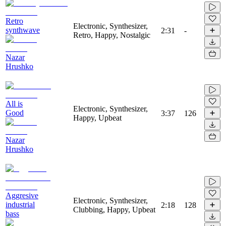
Retro
Electronic, Synthesizer,
synthwave
2:31
-
Retro, Happy, Nostalgic
Nazar
Hrushko
All is
Electronic, Synthesizer,
Good
3:37
126
Happy, Upbeat
Nazar
Hrushko
Aggresive
Electronic, Synthesizer,
industrial
2:18
128
Clubbing, Happy, Upbeat
bass