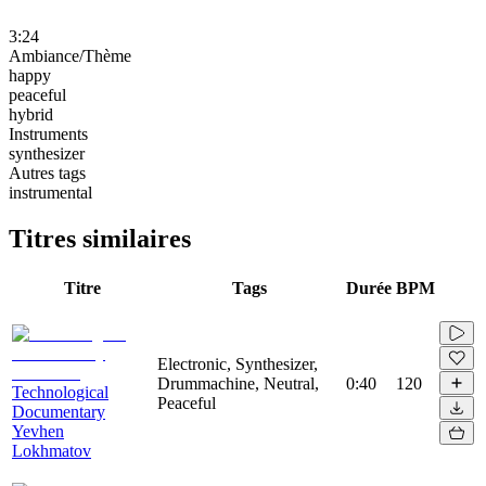
3:24
Ambiance/Thème
happy
peaceful
hybrid
Instruments
synthesizer
Autres tags
instrumental
Titres similaires
Titre
Tags
Durée
BPM
Electronic, Synthesizer,
Drummachine, Neutral,
0:40
120
Technological
Peaceful
Documentary
Yevhen
Lokhmatov