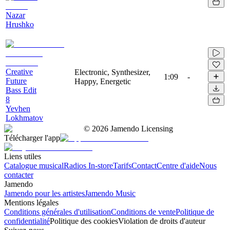
Nazar
Hrushko
Creative
Electronic, Synthesizer,
1:09
-
Future
Happy, Energetic
Bass Edit
8
Yevhen
Lokhmatov
©
2026
Jamendo Licensing
Télécharger l'app
Liens utiles
Catalogue musical
Radios In-store
Tarifs
Contact
Centre d'aide
Nous
contacter
Jamendo
Jamendo pour les artistes
Jamendo Music
Mentions légales
Conditions générales d'utilisation
Conditions de vente
Politique de
confidentialité
Politique des cookies
Violation de droits d'auteur