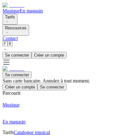
Musique
En magasin
Tarifs
Ressources
Contact
🇫🇷
Se connecter
Créer un compte
Se connecter
Sans carte bancaire. Annulez à tout moment.
Créer un compte
Se connecter
Parcourir
Musique
En magasin
Tarifs
Catalogue musical