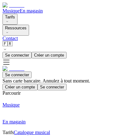
Musique
En magasin
Tarifs
Ressources
Contact
🇫🇷
Se connecter
Créer un compte
Se connecter
Sans carte bancaire. Annulez à tout moment.
Créer un compte
Se connecter
Parcourir
Musique
En magasin
Tarifs
Catalogue musical