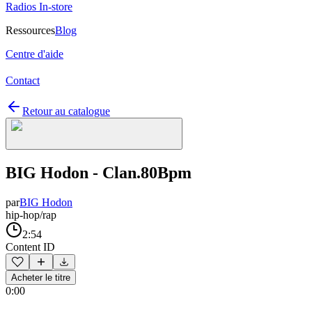
Radios In-store
Ressources
Blog
Centre d'aide
Contact
Retour au catalogue
BIG Hodon - Clan.80Bpm
par
BIG Hodon
hip-hop/rap
2:54
Content ID
Acheter le titre
0:00