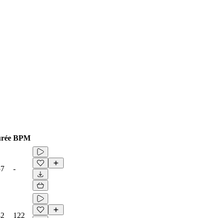
rée
BPM
57
-
42
122