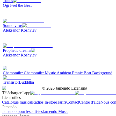
Trains
Ogi Feel the Beat
Sound virus
Aleksandr Koshylev
Prophetic dreams
Aleksandr Koshylev
Chamomile: Chamomile: Mystic Ambient Ethnic Beat Background
TransistorBudddha
©
2026
Jamendo Licensing
Télécharger l'app
Liens utiles
Catalogue musical
Radios In-store
Tarifs
Contact
Centre d'aide
Nous con
Jamendo
Jamendo pour les artistes
Jamendo Music