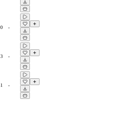
20
-
23
-
41
-