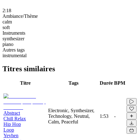
2:18
Ambiance/Thème
calm
soft
Instruments
synthesizer
piano
Autres tags
instrumental
Titres similaires
Titre
Tags
Durée
BPM
Electronic, Synthesizer,
Abstract
Technology, Neutral,
1:53
-
Chill Relax
Calm, Peaceful
Hip Hop
Loop
Yevhen