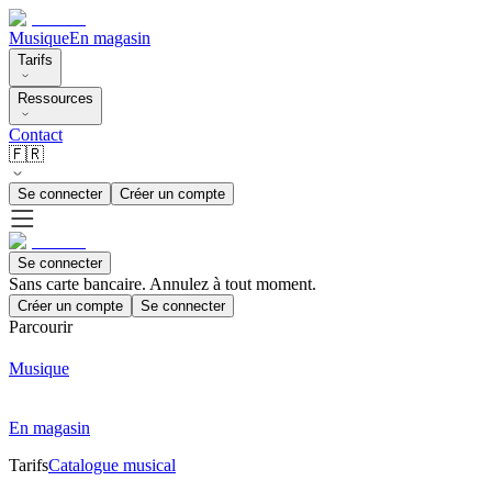
Musique
En magasin
Tarifs
Ressources
Contact
🇫🇷
Se connecter
Créer un compte
Se connecter
Sans carte bancaire. Annulez à tout moment.
Créer un compte
Se connecter
Parcourir
Musique
En magasin
Tarifs
Catalogue musical