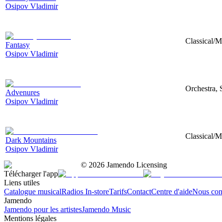
Osipov Vladimir
Classical/M
Fantasy
Osipov Vladimir
Orchestra, 
Advenures
Osipov Vladimir
Classical/M
Dark Mountains
Osipov Vladimir
©
2026
Jamendo Licensing
Télécharger l'app
Liens utiles
Catalogue musical
Radios In-store
Tarifs
Contact
Centre d'aide
Nous con
Jamendo
Jamendo pour les artistes
Jamendo Music
Mentions légales