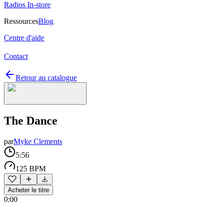
Radios In-store
Ressources
Blog
Centre d'aide
Contact
Retour au catalogue
The Dance
par
Myke Clements
5:56
125 BPM
Acheter le titre
0:00