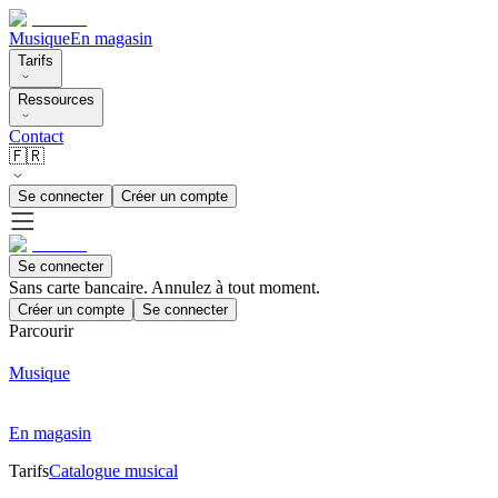
Musique
En magasin
Tarifs
Ressources
Contact
🇫🇷
Se connecter
Créer un compte
Se connecter
Sans carte bancaire. Annulez à tout moment.
Créer un compte
Se connecter
Parcourir
Musique
En magasin
Tarifs
Catalogue musical