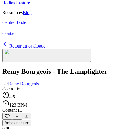
Radios In-store
Ressources
Blog
Centre d'aide
Contact
Retour au catalogue
Remy Bourgeois - The Lamplighter
par
Remy Bourgeois
electronic
4:51
123 BPM
Content ID
Acheter le titre
0:00