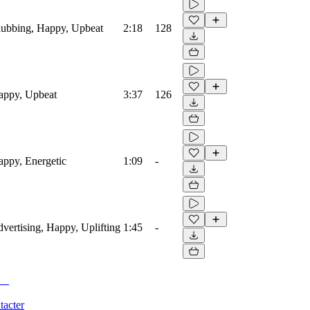
Clubbing, Happy, Upbeat
2:18
128
Happy, Upbeat
3:37
126
Happy, Energetic
1:09
-
dvertising, Happy, Uplifting
1:45
-
tacter