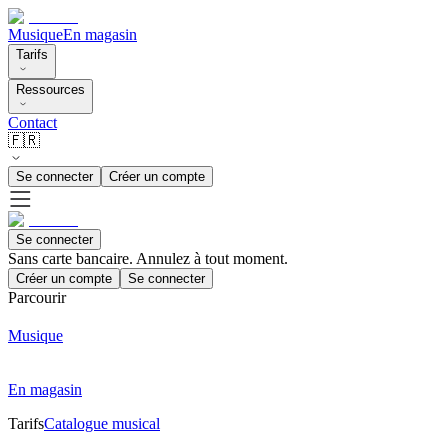
Musique
En magasin
Tarifs
Ressources
Contact
🇫🇷
Se connecter
Créer un compte
Se connecter
Sans carte bancaire. Annulez à tout moment.
Créer un compte
Se connecter
Parcourir
Musique
En magasin
Tarifs
Catalogue musical