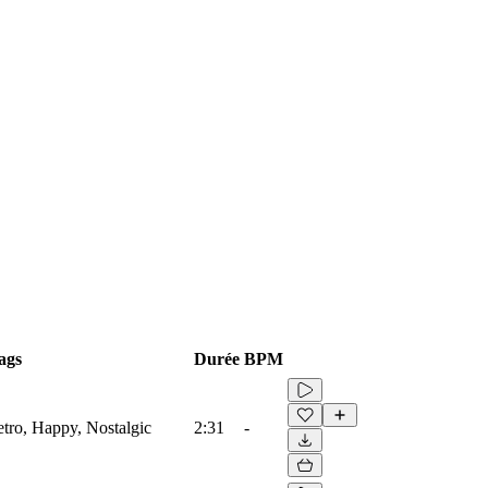
ags
Durée
BPM
etro, Happy, Nostalgic
2:31
-