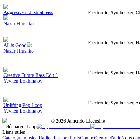
Aggresive industrial bass
Electronic, Synthesizer, 
Nazar Hrushko
Electronic, Synthesizer, 
All is Good
Nazar Hrushko
Electronic, Synthesizer, 
Creative Future Bass Edit 8
Yevhen Lokhmatov
Electronic, Synthesizer, A
Uplifting Pop Loop
Yevhen Lokhmatov
©
2026
Jamendo Licensing
Télécharger l'app
Liens utiles
Catalogue musical
Radios In-store
Tarifs
Contact
Centre d'aide
Nous con