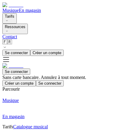
Musique
En magasin
Tarifs
Ressources
Contact
🇫🇷
Se connecter
Créer un compte
Se connecter
Sans carte bancaire. Annulez à tout moment.
Créer un compte
Se connecter
Parcourir
Musique
En magasin
Tarifs
Catalogue musical