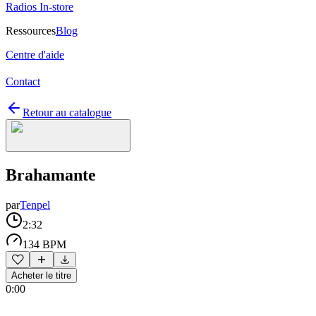
Radios In-store
Ressources
Blog
Centre d'aide
Contact
Retour au catalogue
Brahamante
par
Tenpel
2:32
134 BPM
Acheter le titre
0:00