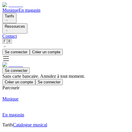
Musique
En magasin
Tarifs
Ressources
Contact
🇫🇷
Se connecter
Créer un compte
Se connecter
Sans carte bancaire. Annulez à tout moment.
Créer un compte
Se connecter
Parcourir
Musique
En magasin
Tarifs
Catalogue musical