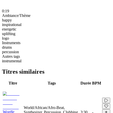
0:19
Ambiance/Thème
happy
inspirational
energetic
uplifting
logo
Instruments
drums
percussion
Autres tags
instrumental
Titres similaires
Titre
Tags
Durée
BPM
World/African/Afro-Beat,
Wordle
Synthesizer, Percussion, Clubbing,
3:30
-