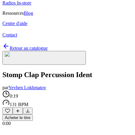
Radios In-store
Ressources
Blog
Centre d'aide
Contact
Retour au catalogue
Stomp Clap Percussion Ident
par
Yevhen Lokhmatov
0:19
131 BPM
Acheter le titre
0:00