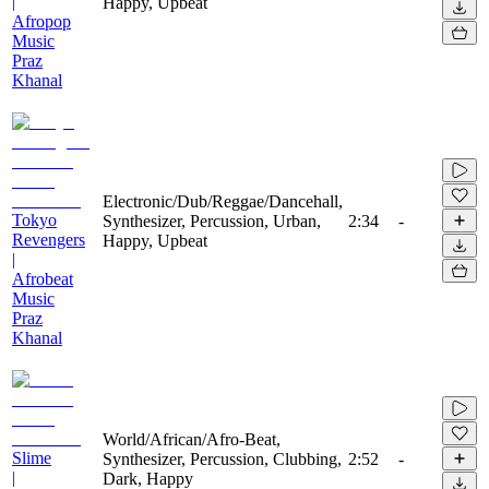
|
Happy, Upbeat
Afropop
Music
Praz
Khanal
Electronic/Dub/Reggae/Dancehall,
Tokyo
Synthesizer, Percussion, Urban,
2:34
-
Revengers
Happy, Upbeat
|
Afrobeat
Music
Praz
Khanal
World/African/Afro-Beat,
Slime
Synthesizer, Percussion, Clubbing,
2:52
-
|
Dark, Happy