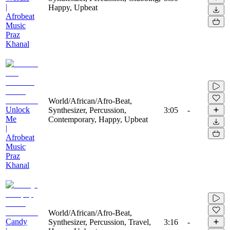
|
Happy, Upbeat
Afrobeat
Music
Praz
Khanal
World/African/Afro-Beat,
Unlock
Synthesizer, Percussion,
3:05
-
Me
Contemporary, Happy, Upbeat
|
Afrobeat
Music
Praz
Khanal
World/African/Afro-Beat,
Candy
Synthesizer, Percussion, Travel,
3:16
-