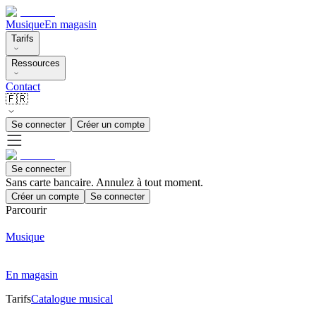
Musique
En magasin
Tarifs
Ressources
Contact
🇫🇷
Se connecter
Créer un compte
Se connecter
Sans carte bancaire. Annulez à tout moment.
Créer un compte
Se connecter
Parcourir
Musique
En magasin
Tarifs
Catalogue musical