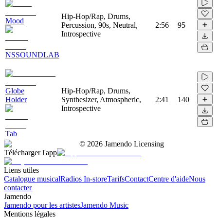
Hip-Hop/Rap, Drums,
Mood
Percussion, 90s, Neutral,
2:56
95
Introspective
NSSOUNDLAB
Globe
Hip-Hop/Rap, Drums,
Holder
Synthesizer, Atmospheric,
2:41
140
Introspective
Tab
©
2026
Jamendo Licensing
Télécharger l'app
Liens utiles
Catalogue musical
Radios In-store
Tarifs
Contact
Centre d'aide
Nous
contacter
Jamendo
Jamendo pour les artistes
Jamendo Music
Mentions légales