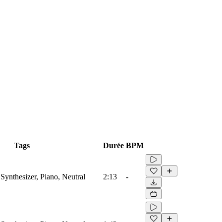
Tags
Durée
BPM
Synthesizer, Piano, Neutral
2:13
-