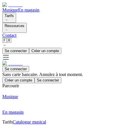
Musique
En magasin
Tarifs
Ressources
Contact
🇫🇷
Se connecter
Créer un compte
Se connecter
Sans carte bancaire. Annulez à tout moment.
Créer un compte
Se connecter
Parcourir
Musique
En magasin
Tarifs
Catalogue musical