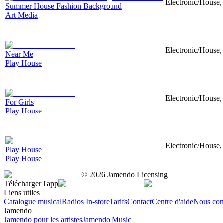
Electronic/House, 
Summer House Fashion Background
Art Media
Electronic/House, 
Near Me
Play House
Electronic/House, 
For Girls
Play House
Electronic/House, 
Play House
Play House
©
2026
Jamendo Licensing
Télécharger l'app
Liens utiles
Catalogue musical
Radios In-store
Tarifs
Contact
Centre d'aide
Nous con
Jamendo
Jamendo pour les artistes
Jamendo Music