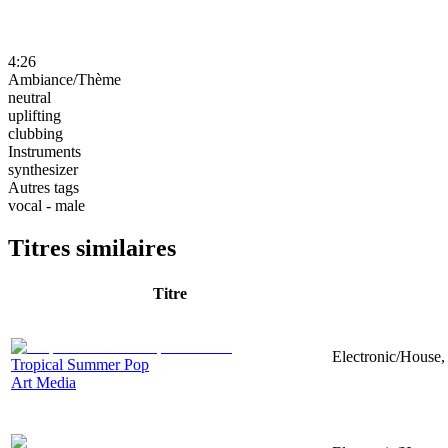
4:26
Ambiance/Thème
neutral
uplifting
clubbing
Instruments
synthesizer
Autres tags
vocal - male
Titres similaires
Titre
Electronic/House, 
Tropical Summer Pop
Art Media