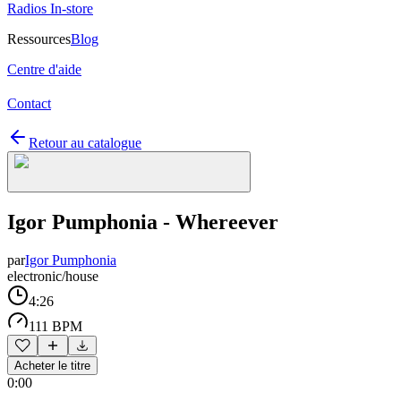
Radios In-store
Ressources
Blog
Centre d'aide
Contact
Retour au catalogue
Igor Pumphonia - Whereever
par
Igor Pumphonia
electronic/house
4:26
111 BPM
Acheter le titre
0:00